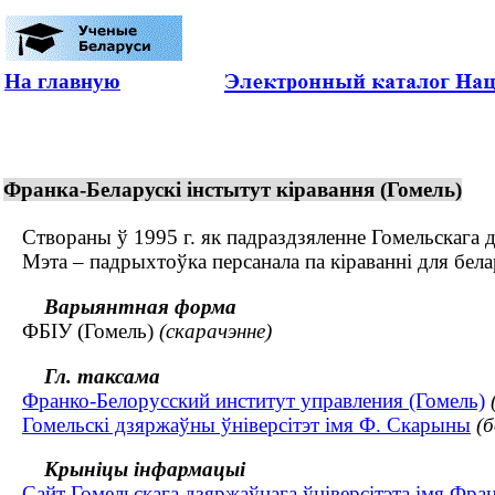
На главную
Франка-Беларускі інстытут кіравання (Гомель)
Створаны ў 1995 г. як падраздзяленне Гомельскага д
Мэта – падрыхтоўка персанала па кіраванні для бела
Варыянтная форма
ФБІУ (Гомель)
(скарачэнне)
Гл. таксама
Франко-Белорусский институт управления (Гомель)
Гомельскі дзяржаўны ўніверсітэт імя Ф. Скарыны
(
Крыніцы інфармацыі
Сайт Гомельскага дзяржаўнага ўніверсітэта імя Фр