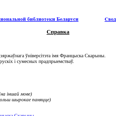
Справка
зяржаўнага ўніверсітэта імя Францыска Скарыны.
рускіх і сумесных прадпрыемстваў.
(на іншай мове)
больш шырокае паняцце)
анцыска Скарыны.