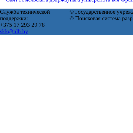
Служба технической
© Государственное учреж
поддержки:
© Поисковая система раз
+375 17 293 29 78
skk@nlb.by