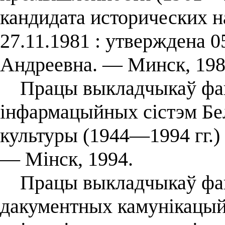
кандидата исторических на
27.11.1981 : утверждена 0
Андреевна. — Минск, 198
Працы выкладчыкаў факу
інфармацыйных сістэм Бел
культуры (1944—1994 гг.) 
— Мінск, 1994.
Працы выкладчыкаў фак
дакументных камунікацый