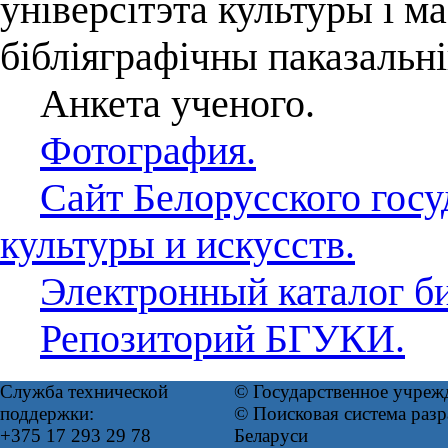
універсітэта культуры і м
бібліяграфічны паказальні
Анкета ученого.
Фотография.
Сайт Белорусского госу
культуры и искусств.
Электронный каталог 
Репозиторий БГУКИ.
Служба технической
© Государственное учреж
поддержки:
© Поисковая система ра
+375 17 293 29 78
Беларуси