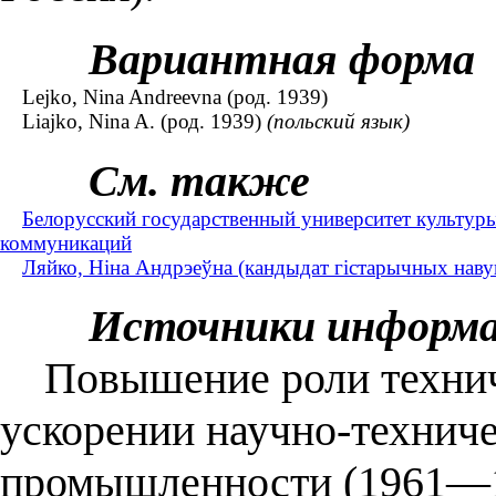
Вариантная форма
Lejko, Nina Andreevna (род. 1939)
Liajko, Nina A. (род. 1939)
(польский язык)
См. также
Белорусский государственный университет культур
коммуникаций
Ляйко, Ніна Андрэеўна (кандыдат гістарычных навук 
Источники информ
Повышение роли техниче
ускорении научно-техниче
промышленности (1961—197