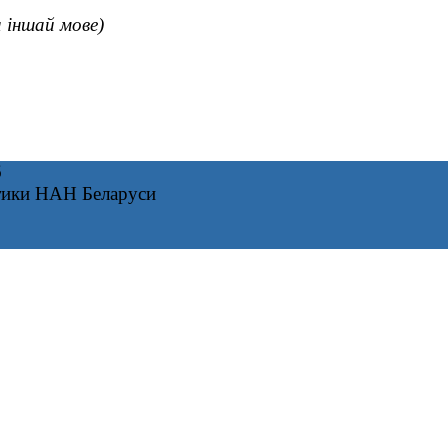
а іншай мове)
6
тики НАН Беларуси