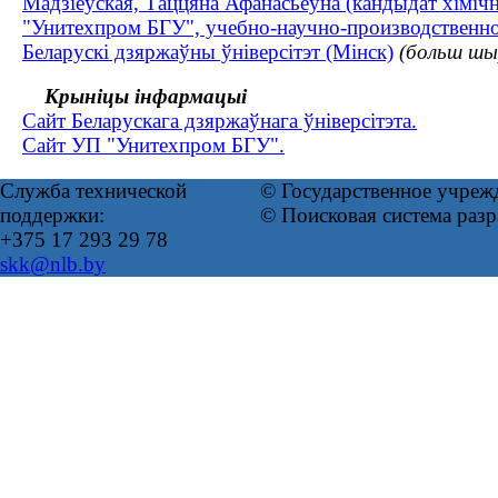
Мадзіеўская, Таццяна Афанасьеўна (кандыдат хімічн
"Унитехпром БГУ", учебно-научно-производственно
Беларускі дзяржаўны ўніверсітэт (Мінск)
(больш шы
Крыніцы інфармацыі
Сайт Беларускага дзяржаўнага ўніверсітэта.
Сайт УП "Унитехпром БГУ".
Служба технической
© Государственное учреж
поддержки:
© Поисковая система раз
+375 17 293 29 78
skk@nlb.by