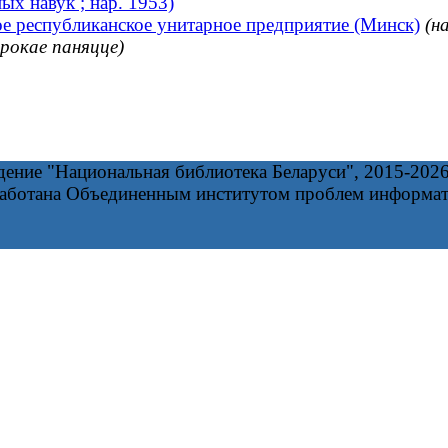
ых навук ; нар. 1953)
е республиканское унитарное предприятие (Минск)
(н
рокае паняцце)
дение "Национальная библиотека Беларуси", 2015-202
работана Объединенным институтом проблем информа