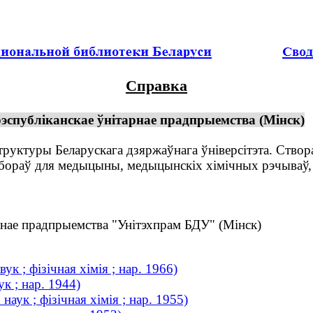
Справка
эспубліканскае ўнітарнае прадпрыемства (Мінск)
уктуры Беларускага дзяржаўнага ўніверсітэта. Створа
ораў для медыцыны, медыцынскіх хімічных рэчываў, 
нае прадпрыемства "Унітэхпрам БДУ" (Мінск)
к ; фізічная хімія ; нар. 1966)
к ; нар. 1944)
аук ; фізічная хімія ; нар. 1955)