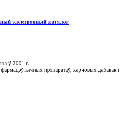
на ў 2001 г.
фармацэўтычных прэпаратаў, харчовых дабавак і