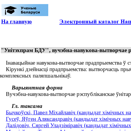
На главную
"Унітэхпрам БДУ", вучэбна-навукова-вытворчае р
Інавацыйнае навукова-вытворчае прадпрыемства ў стр
Кірункі дзейнасці прадпрыемства: вытворчасць прыб
комплексных паляпшальнікаў.
Варыянтная форма
Вучэбна-навукова-вытворчае рэспубліканскае ўнітар
Гл. таксама
Бычкоўскi, Павел Мiхайлавiч (кандыдат хімічных наву
Гусеў, Яўген Аляксандравіч (кандыдат хімічных наву
Далідовіч, Сяргей Уладзіміравіч (кандыдат хімічных н