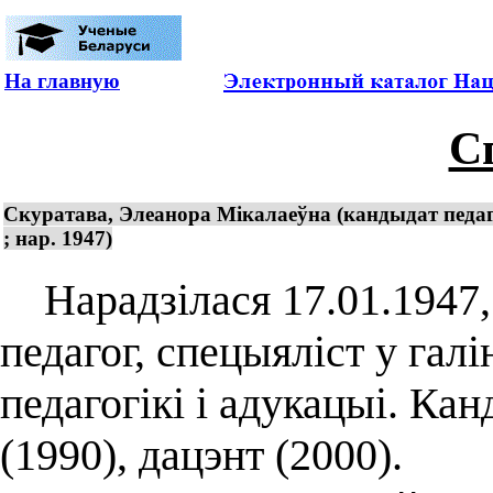
На главную
С
Скуратава, Элеанора Мікалаеўна (кандыдат педаг
; нар. 1947)
Нарадзілася 17.01.1947, г
педагог, спецыяліст у галі
педагогікі і адукацыі. Ка
(1990), дацэнт (2000).