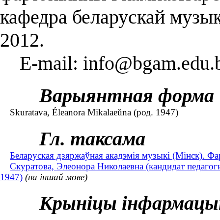
кафедра беларускай музык
2012.
E-mail: info@bgam.edu.
Варыянтная форма
Skuratava, Éleanora Mikalaeŭna (род. 1947)
Гл. таксама
Беларуская дзяржаўная акадэмія музыкі (Мінск). Фа
Скуратова, Элеонора Николаевна (кандидат педагоги
1947)
(на іншай мове)
Крыніцы інфармацы