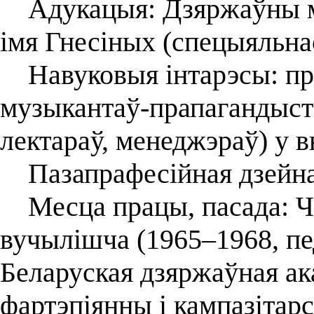
Адукацыя: Дзяржаўны му
імя Гнесіных (спецыяльнас
Навуковыя інтарэсы: пр
музыкантаў-прапагандыст
лектараў, менеджэраў) у в
Пазапрафесійная дзейнас
Месца працы, пасада: Ч
вучылішча (1965–1968, пед
Беларуская дзяржаўная ака
фартэпіянны і кампазітар