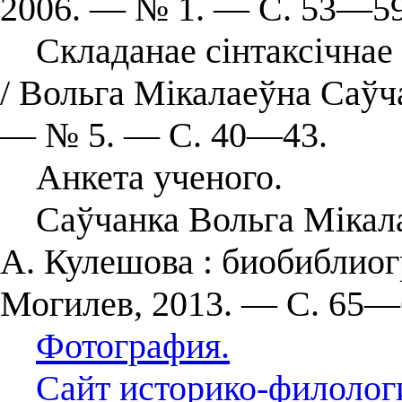
2006. — № 1. — С. 53—59
Складанае сінтаксічнае ц
/ Вольга Мікалаеўна Саўча
— № 5. — С. 40—43.
Анкета ученого.
Саўчанка Вольга Мікала
А. Кулешова : биобиблио
Могилев, 2013. — С. 65—
Фотография.
Сайт историко-филолог