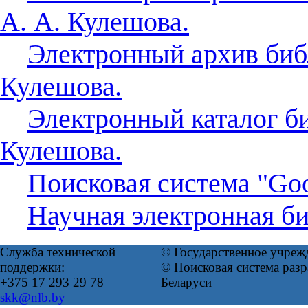
А. А. Кулешова.
Электронный архив биб
Кулешова.
Электронный каталог б
Кулешова.
Поисковая система "Goo
Научная электронная б
Служба технической
© Государственное учреж
поддержки:
© Поисковая система ра
+375 17 293 29 78
Беларуси
skk@nlb.by