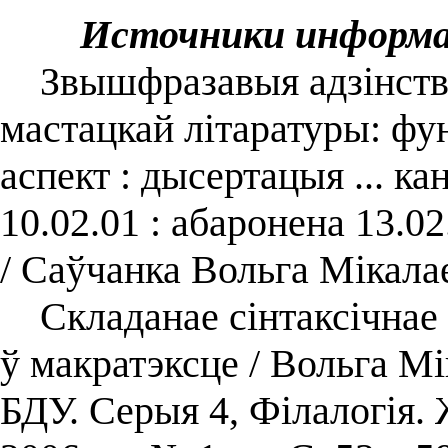
Источники информ
Звышфразавыя адзінствы
мастацкай літаратуры: ф
аспект : дысертацыя ... к
10.02.01 : абаронена 13.0
/ Саўчанка Вольга Мікала
Складанае сінтаксічнае ц
ў макратэксце / Вольга Мі
БДУ. Серыя 4, Філалогія.