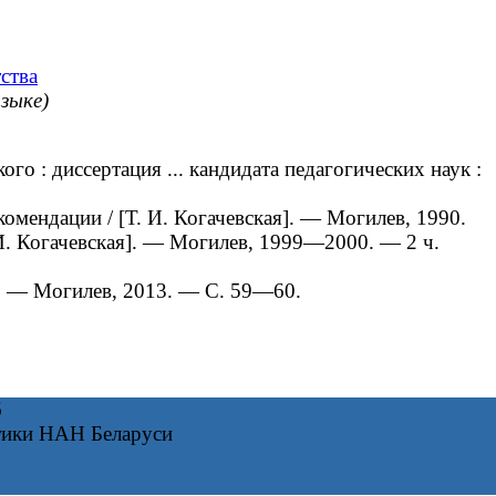
ства
языке)
 : диссертация ... кандидата педагогических наук :
мендации / [Т. И. Когачевская]. — Могилев, 1990.
. И. Когачевская]. — Могилев, 1999—2000. — 2 ч.
. — Могилев, 2013. — С. 59—60.
6
тики НАН Беларуси