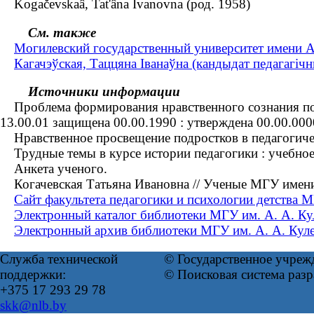
Kogačevskaâ, Tat'âna Ivanovna (род. 1958)
См. также
Могилевский государственный университет имени А.
Кагачэўская, Таццяна Іванаўна (кандыдат педагагічны
Источники информации
Проблема формирования нравственного сознания подро
13.00.01 защищена 00.00.1990 : утверждена 00.00.000
Нравственное просвещение подростков в педагогическ
Трудные темы в курсе истории педагогики : учебное по
Анкета ученого.
Когачевская Татьяна Ивановна // Ученые МГУ имени
Сайт факультета педагогики и психологии детства 
Электронный каталог библиотеки МГУ им. А. А. Ку
Электронный архив библиотеки МГУ им. А. А. Кул
Служба технической
© Государственное учреж
поддержки:
© Поисковая система раз
+375 17 293 29 78
skk@nlb.by