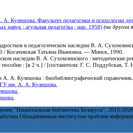
 А. Кулешова. Факультет педагогики и психологии дет
х навук ; агульная педагогіка ; нар. 1958)
(на другом 
стков в педагогическом наследии В. А. Сухомлинского
0 / Когачевская Татьяна Ивановна. — Минск, 1990.
ом наследии В. А. Сухомлинского : методические реко
собие : [в 2 ч.] / [составители: Г. С. Поддубская, Т
 А. А. Кулешова : биобиблиографический справочник
МГУ им. А. А. Кулешова.
лешова.
ешова.
дение "Национальная библиотека Беларуси", 2015-202
работана Объединенным институтом проблем информа