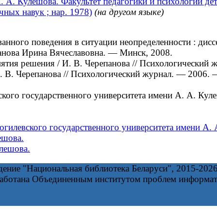
 А. Кулешова. Факультет педагогики и психологии дет
чных навук ; нар. 1978)
(на другом языке)
ого поведения в ситуации неопределенности : диссерт
панова Ирина Вячеславовна. — Минск, 2008.
ия решения / И. В. Черепанова // Психологический 
 В. Черепанова // Психологический журнал. — 2006.
ого государственного университета имени А. А. Кул
Могилевского государственного университета имени А. 
ешова.
лешова.
дение "Национальная библиотека Беларуси", 2015-202
работана Объединенным институтом проблем информа