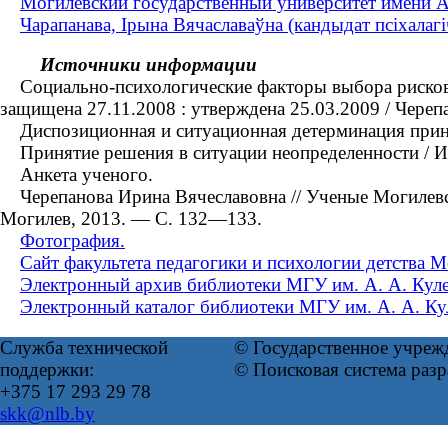
Могилевский государственный университет имени А.
Чарапанава, Ірына Вячаславаўна (кандыдат псіхалагі
Источники информации
Социально-психологические факторы выбора рискованн
защищена 27.11.2008 : утверждена 25.03.2009 / Чере
Диспозиционная и ситуационная детерминация принят
Принятие решения в ситуации неопределенности / И.
Анкета ученого.
Черепанова Ирина Вячеславовна // Ученые Могилевск
Могилев, 2013. — С. 132—133.
Фотография.
Сайт факультета педагогики и психологии детства 
Электронный архив библиотеки МГУ им. А. А. Кул
Электронный каталог библиотеки МГУ им. А. А. Ку
Служба технической
© Государственное учреж
поддержки:
© Поисковая система раз
+375 17 293 29 78
skk@nlb.by