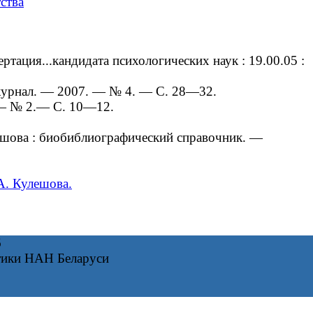
ства
ация...кандидата психологических наук : 19.00.05 :
журнал. — 2007. — № 4. — С. 28—32.
 — № 2.— С. 10—12.
ешова : биобиблиографический справочник. —
А. Кулешова.
6
тики НАН Беларуси