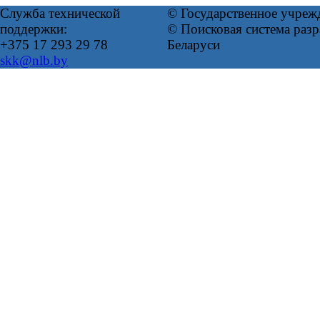
Служба технической
© Государственное учреж
поддержки:
© Поисковая система ра
+375 17 293 29 78
Беларуси
skk@nlb.by