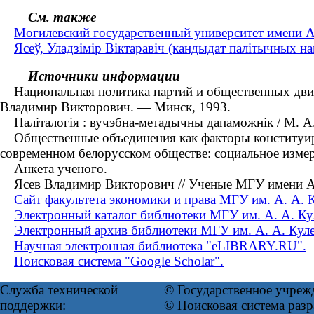
См. также
Могилевский государственный университет имени А.
Ясеў, Уладзімір Віктаравіч (кандыдат палітычных нав
Источники информации
Национальная политика партий и общественных движени
Владимир Викторович. — Минск, 1993.
Паліталогія : вучэбна-метадычны дапаможнік / М. А. 
Общественные объединения как факторы конституиров
современном белорусском обществе: социальное изме
Анкета ученого.
Ясев Владимир Викторович // Ученые МГУ имени А. 
Сайт факультета экономики и права МГУ им. А. А. 
Электронный каталог библиотеки МГУ им. А. А. Ку
Электронный архив библиотеки МГУ им. А. А. Кул
Научная электронная библиотека "eLIBRARY.RU".
Поисковая система "Google Scholar".
Служба технической
© Государственное учреж
поддержки:
© Поисковая система раз