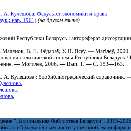
 А. Кулешова. Факультет экономики и права
ук ; нар. 1961)
(на другом языке)
й Республики Беларусь : автореферат диссертации ...
Малянок, В. Е. Фёдараў, У. В. Ясеў. — Магілёў, 2000.
ания политической системы Республики Беларусь / В
рение. — Могилев, 2006. — Вып. 1. — С. 153—163.
А. Кулешова : биобиблиографический справочник. —
Кулешова.
лешова.
ешова.
дение "Национальная библиотека Беларуси", 2015-202
работана Объединенным институтом проблем информа