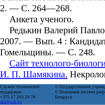
2. — С. 264—268.
Анкета ученого.
Редькин Валерий Павлови
2007. — Вып. 4 : Кандида
Гомельщины. — С. 248.
Сайт технолого-биолог
И. П. Шамякина.
Некролог
Служба технической
© Государственное учреж
поддержки:
© Поисковая система ра
+375 17 293 29 78
Беларуси
skk@nlb.by