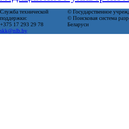
Служба технической
© Государственное учреж
поддержки:
© Поисковая система ра
+375 17 293 29 78
Беларуси
skk@nlb.by