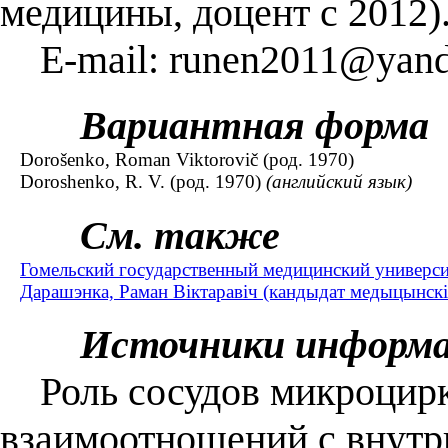
медицины, доцент с 2012)
E-mail: runen2011@yand
Вариантная форма
Dorošenko, Roman Viktorovič (род. 1970)
Doroshenko, R. V. (род. 1970)
(английский язык)
См. также
Гомельский государственный медицинский универси
Дарашэнка, Раман Віктаравіч (кандыдат медыцынскіх 
Источники информ
Роль сосудов микроцирку
взаимоотношений с внутр