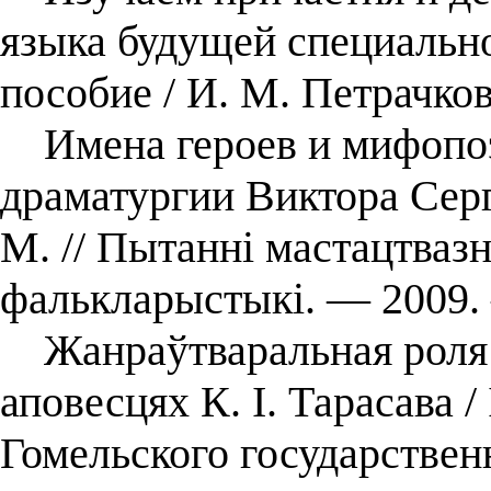
языка будущей специально
пособие / И. М. Петрачков
Имена героев и мифопоэ
драматургии Виктора Серг
М. // Пытанні мастацтвазна
фалькларыстыкі. — 2009.
Жанраўтваральная роля 
аповесцях К. І. Тарасава /
Гомельского государствен