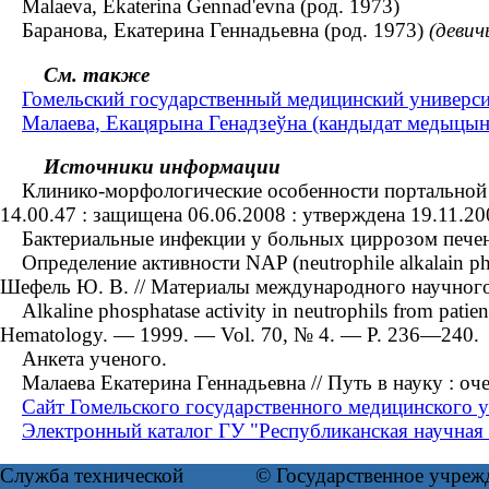
Malaeva, Ekaterina Gennad'evna (род. 1973)
Баранова, Екатерина Геннадьевна (род. 1973)
(девич
См. также
Гомельский государственный медицинский университ
Малаева, Екацярына Генадзеўна (кандыдат медыцынскі
Источники информации
Клинико-морфологические особенности портальной ги
14.00.47 : защищена 06.06.2008 : утверждена 19.11.20
Бактериальные инфекции у больных циррозом печени 
Определение активности NAP (neutrophile alkalain ph
Шефель Ю. В. // Материалы международного научного
Alkaline phosphatase activity in neutrophils from patients
Hematology. — 1999. — Vol. 70, № 4. — Р. 236—240.
Анкета ученого.
Малаева Екатерина Геннадьевна // Путь в науку : оч
Сайт Гомельского государственного медицинского у
Электронный каталог ГУ "Республиканская научная 
Служба технической
© Государственное учреж