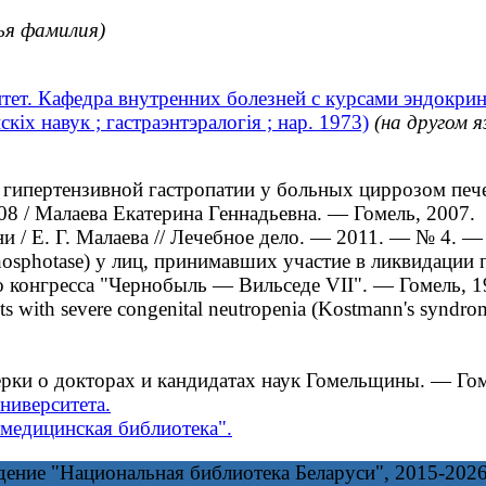
ья фамилия)
ет. Кафедра внутренних болезней с курсами эндокрин
х навук ; гастраэнтэралогія ; нар. 1973)
(на другом я
пертензивной гастропатии у больных циррозом печен
08 / Малаева Екатерина Геннадьевна. — Гомель, 2007.
/ Е. Г. Малаева // Лечебное дело. — 2011. — № 4. —
osphotase) у лиц, принимавших участие в ликвидации п
 конгресса "Чернобыль — Вильседе VII". — Гомель, 
 with severe congenital neutropenia (Kostmann's syndrome) 
ерки о докторах и кандидатах наук Гомельщины. — Гом
ниверситета.
медицинская библиотека".
дение "Национальная библиотека Беларуси", 2015-202