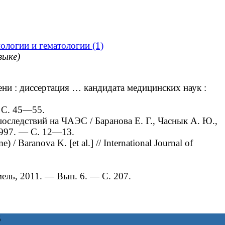
ологии и гематологии (1)
зыке)
и : диссертация … кандидата медицинских наук :
 С. 45—55.
оследствий на ЧАЭС / Баранова Е. Г., Часнык А. Ю.,
1997. — С. 12—13.
/ Baranova K. [et al.] // International Journal of
ель, 2011. — Вып. 6. — С. 207.
6