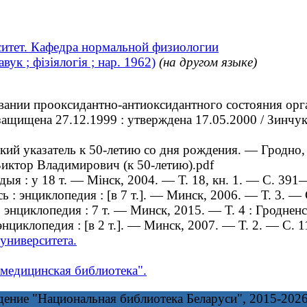
ситет. Кафедра нормальной физиологии
ук ; фізіялогія ; нар. 1962)
(на другом языке)
ии прооксидантно-антиоксидантного состояния орган
 : защищена 27.12.1999 : утверждена 17.05.2000 / Зин
 указатель к 50-летию со дня рождения. — Гродно, 
к Виктор Владимирович (к 50-летию).pdf
ыя : у 18 т. — Мінск, 2004. — Т. 18, кн. 1. — С. 391
 энциклопедия : [в 7 т.]. — Минск, 2006. — Т. 3. — 
иклопедия : 7 т. — Минск, 2015. — Т. 4 : Гродненская
иклопедия : [в 2 т.]. — Минск, 2007. — Т. 2. — С. 1
университета.
медицинская библиотека".
дение "Национальная библиотека Беларуси", 2015-202