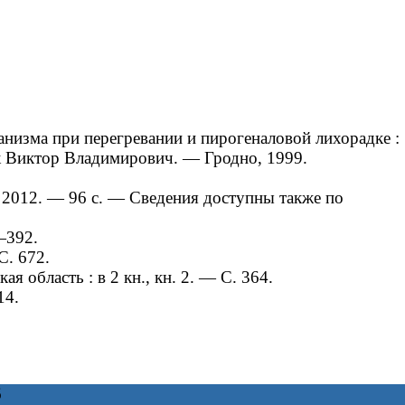
изма при перегревании и пирогеналовой лихорадке :
чук Виктор Владимирович. — Гродно, 1999.
2012. — 96 с. — Сведения доступны также по
—392.
С. 672.
 область : в 2 кн., кн. 2. — С. 364.
14.
6