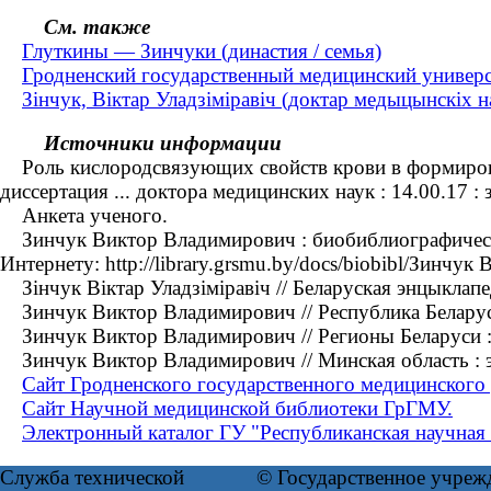
См. также
Глуткины — Зинчуки (династия / семья)
Гродненский государственный медицинский универ
Зінчук, Віктар Уладзіміравіч (доктар медыцынскіх нав
Источники информации
Роль кислородсвязующих свойств крови в формирован
диссертация ... доктора медицинских наук : 14.00.17
Анкета ученого.
Зинчук Виктор Владимирович : биобиблиографический
Интернету: http://library.grsmu.by/docs/biobibl/Зинчу
Зінчук Віктар Уладзіміравіч // Беларуская энцыклапед
Зинчук Виктор Владимирович // Республика Беларусь :
Зинчук Виктор Владимирович // Регионы Беларуси : энц
Зинчук Виктор Владимирович // Минская область : энц
Сайт Гродненского государственного медицинского 
Сайт Научной медицинской библиотеки ГрГМУ.
Электронный каталог ГУ "Республиканская научная 
Служба технической
© Государственное учреж