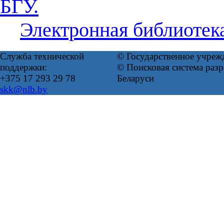
БГУ.
Электронная библиотек
Служба технической
© Государственное учреж
поддержки:
© Поисковая система ра
+375 17 293 29 78
Беларуси
skk@nlb.by