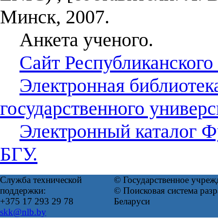
Минск, 2007.
Анкета ученого.
Сайт Республиканского
Электронная библиотек
государственного универс
Электронный каталог Ф
БГУ.
Служба технической
© Государственное учреж
поддержки:
© Поисковая система ра
+375 17 293 29 78
Беларуси
skk@nlb.by