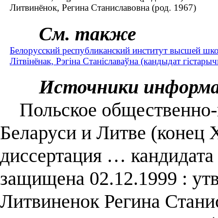
Литвинёнок, Регина Станиславовна (род. 1967)
См. также
Белорусский республиканский институт высшей шк
Літвінёнак, Рэгіна Станіславаўна (кандыдат гістарыч
Источники информ
Польское общественно-п
Беларуси и Литве (конец X
диссертация … кандидата и
защищена 02.12.1999 : утв
Литвиненок Регина Стани