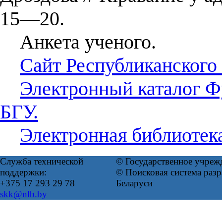
15—20.
Анкета ученого.
Сайт Республиканского
Электронный каталог Ф
БГУ.
Электронная библиотек
Служба технической
© Государственное учреж
поддержки:
© Поисковая система ра
+375 17 293 29 78
Беларуси
skk@nlb.by