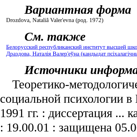
Вариантная форма
Drozdova, Nataliâ Valer'evna (род. 1972)
См. также
Белорусский республиканский институт высшей шк
Драздова, Наталія Валер'еўна (кандыдат псіхалагічны
Источники информ
Теоретико-методологиче
социальной психологии в 
1991 гг. : диссертация ...
: 19.00.01 : защищена 05.