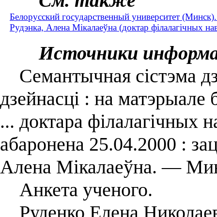
См. также
Белорусский государственный университет (Минск
Рудэнка, Алена Мікалаеўна (доктар філалагічных наву
Источники информ
Семантычная сістэма дз
дзейнасці : на матэрыале
... доктара філалагічных на
абаронена 25.04.2000 : за
Алена Мікалаеўна. ― Мин
Анкета ученого.
Руденко Елена Николаевна