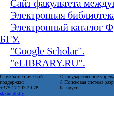
Сайт факультета между
Электронная библиотек
Электронный каталог Ф
БГУ.
"Google Scholar".
"eLIBRARY.RU".
Служба технической
© Государственное учреж
поддержки:
© Поисковая система ра
+375 17 293 29 78
Беларуси
skk@nlb.by