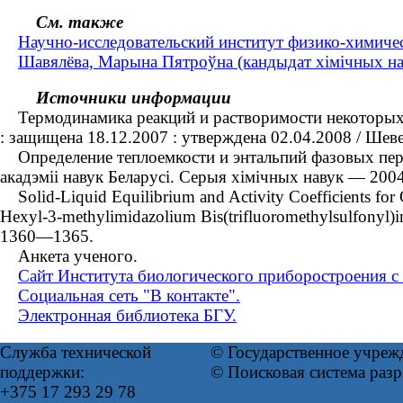
См. также
Научно-исследовательский институт физико-химиче
Шавялёва, Марына Пятроўна (кандыдат хімічных навук
Источники информации
Термодинамика реакций и растворимости некоторых пр
: защищена 18.12.2007 : утверждена 02.04.2008 / Ше
Определение теплоемкости и энтальпий фазовых перех
акадэміі навук Беларусі. Серыя хімічных навук — 20
Solid-Liquid Equilibrium and Activity Coefficients for
Hexyl-3-methylimidazolium Bis(trifluoromethylsulfonyl)im
1360—1365.
Анкета ученого.
Сайт Института биологического приборостроения 
Социальная сеть "В контакте".
Электронная библиотека БГУ.
Служба технической
© Государственное учреж
поддержки:
© Поисковая система раз
+375 17 293 29 78