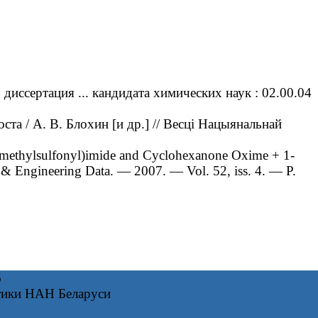
ссертация ... кандидата химических наук : 02.00.04
а / А. В. Блохин [и др.] // Весці Нацыянальнай
romethylsulfonyl)imide and Cyclohexanone Oxime + 1-
l & Engineering Data. — 2007. — Vol. 52, iss. 4. — P.
6
тики НАН Беларуси