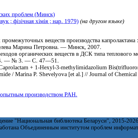
ских проблем (Минск)
 ; фізічная хімія ; нар. 1979)
(на другом языке)
омежуточных веществ производства капролактама : ди
велева Марина Петровна. — Минск, 2007.
одов органических веществ в ДСК типа теплового мост
04. — № 3. — С. 47—51.
 Caprolactam + 1-Hexyl-3-methylimidazolium Bis(trifluo
ide / Marina P. Shevelyova [et al.] // Journal of Chemica
с опытным производством РАН.
дение "Национальная библиотека Беларуси", 2015-202
работана Объединенным институтом проблем информа