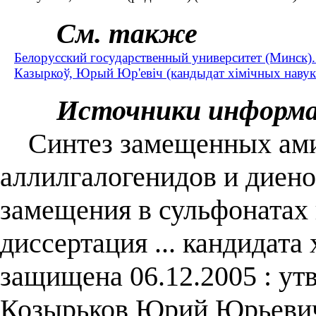
См. также
Белорусский государственный университет (Минск)
Казыркоў, Юрый Юр'евіч (кандыдат хімічных навук ; 
Источники информ
Синтез замещенных ами
аллилгалогенидов и диен
замещения в сульфонатах
диссертация ... кандидата 
защищена 06.12.2005 : утв
Козырьков Юрий Юрьевич