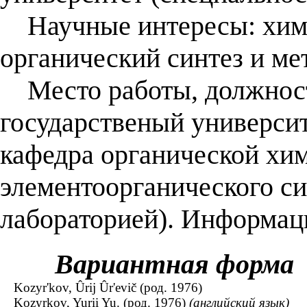
Научные интересы: хими
органический синтез и ме
Место работы, должност
государственый университ
кафедра органической хи
элементоорганического с
лабораторией). Информаци
Вариантная форма
Kozyr'kov, Ûrij Ûr'evič (род. 1976)
Kozyrkov, Yurii Yu. (род. 1976)
(английский язык)