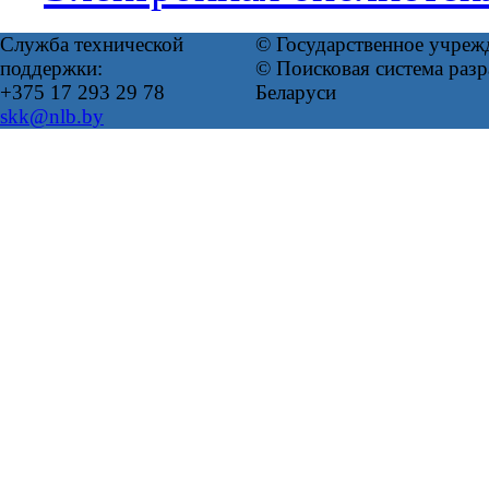
Служба технической
© Государственное учреж
поддержки:
© Поисковая система ра
+375 17 293 29 78
Беларуси
skk@nlb.by