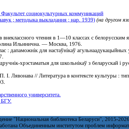
. Факультет социокультурных коммуникаций
навук ; методыка выкладання ; нар. 1939)
(на другом яз
внеклассного чтения в 1—10 классах с белорусским яз
Полина Ильинична. — Москва, 1976.
ас : дапаможнік для настаўнікаў агульнаадукацыйных у
7.
ручнік-хрэстаматыя для школьнікаў з беларускай і рус
П. І. Лявонава // Литература в контексте культуры : т
3.
арственного университета.
 БГУ.
дение "Национальная библиотека Беларуси", 2015-202
работана Объединенным институтом проблем информа