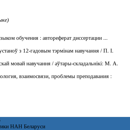
ыке)
ыком обучения : автореферат диссертации ...
станоў з 12-гадовым тэрмінам навучання / П. І.
кай мовай навучання / аўтары-складальнікі: М. А.
ипология, взаимосвязи, проблемы преподавания :
6
тики НАН Беларуси