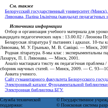
См. также
Белорусский государственный университет (Минск)
Лявонава, Паліна Ільінічна (кандыдат педагагічных 
Источники информации
Отбор и организация учебного материала для уроков 
кандидата педагогических наук : 13.00.02 / Леонова 
Беларуская літаратура ў пытаннях і адказах. 10-ты кл
Лявонава, М. У. Грынько, М. В. Савіцкі. — Мінск, 200
Родная літаратура. 8-мы клас : эксперыментальны пад
Лазарук, П. І. Лявонава. — Мінск, 2001.
Аналіз мастацкага тэксту як педагагічная праблема / 
сборник научных статей. — Минск, 2009. — С. 93—10
Анкета ученого.
Сайт гуманитарного факультета Белорусского госуд
Электронный каталог Фундаментальной библиотеки
Электронная библиотека БГУ.
Служба технической
© Государственное учреж
поддержки:
© Поисковая система раз