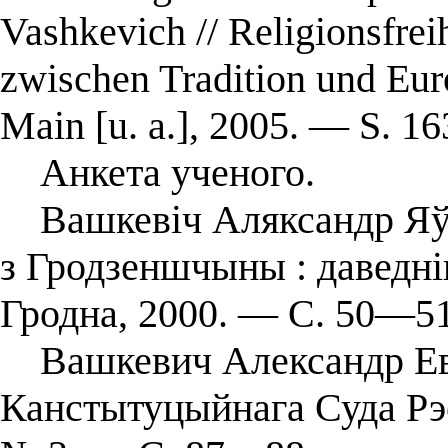
Vashkevich // Religionsfrei
zwischen Tradition und Eur
Main [u. a.], 2005. — S. 
Анкета ученого.
Вашкевіч Аляксандр Яўге
з Гродзеншчыны : даведні
Гродна, 2000. — С. 50—51
Вашкевич Александр Евг
Канстытуцыйнага Суда Рэ