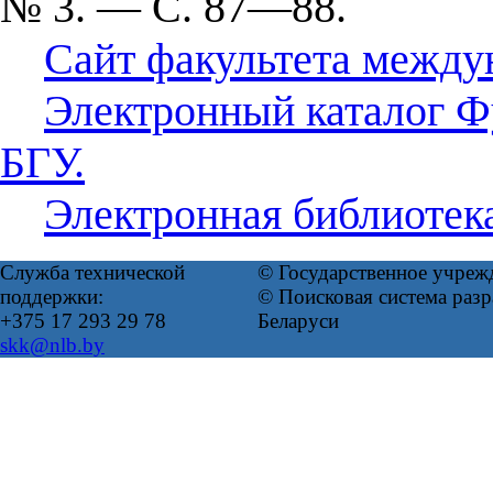
№ 3. — С. 87—88.
Сайт факультета между
Электронный каталог Ф
БГУ.
Электронная библиотек
Служба технической
© Государственное учреж
поддержки:
© Поисковая система ра
+375 17 293 29 78
Беларуси
skk@nlb.by