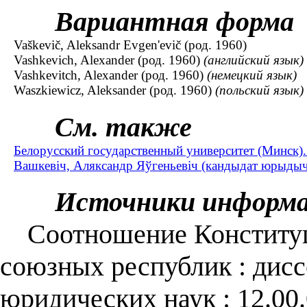
Вариантная форма
Vaškevič, Aleksandr Evgen'evič (род. 1960)
Vashkevich, Alexander (род. 1960)
(английский язык)
Vashkevitch, Alexander (род. 1960)
(немецкий язык)
Waszkiewicz, Aleksander (род. 1960)
(польский язык)
См. также
Белорусский государственный университет (Минск
Вашкевіч, Аляксандр Яўгеньевіч (кандыдат юрыдычн
Источники информ
Соотношение Конституц
союзных республик : дис
юридических наук : 12.00.