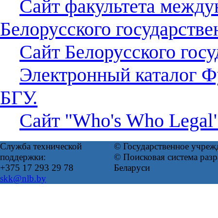
Сайт факультета межд
Белорусского государстве
Сайт Белорусского госу
Электронный каталог Ф
БГУ.
Сайт "Who's Who Legal"
Служба технической
© Государственное учреж
поддержки:
© Поисковая система ра
+375 17 293 29 78
Беларуси
skk@nlb.by