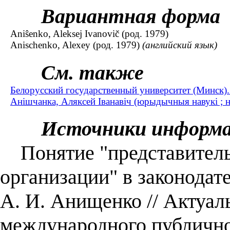
Вариантная форма
Aniŝenko, Aleksej Ivanovič (род. 1979)
Anischenko, Alexey (род. 1979)
(английский язык)
См. также
Белорусский государственный университет (Минск
Анiшчанка, Аляксей Iванавiч (юрыдычныя навукі ; н
Источники информ
Понятие "представитель
организации" в законодат
А. И. Анищенко // Актуа
международного публично