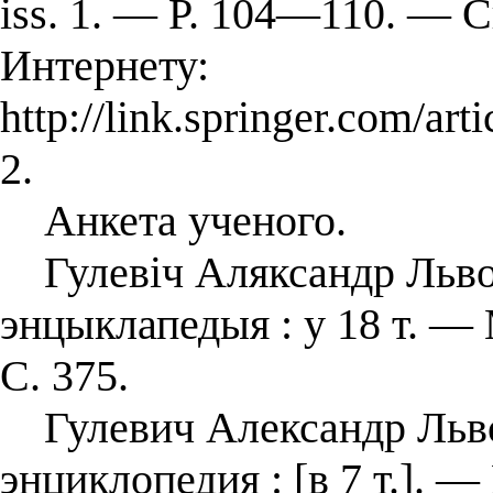
iss. 1. — P. 104—110. — 
Интернету:
http://link.springer.com/
2.
Анкета ученого.
Гулевіч Аляксандр Львов
энцыклапедыя : у 18 т. — 
С. 375.
Гулевич Александр Львов
энциклопедия : [в 7 т.]. —