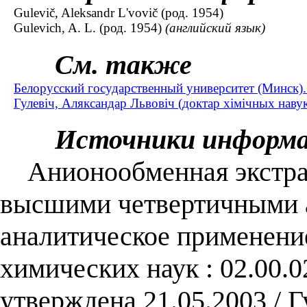
Gulevič, Aleksandr L'vovič (род. 1954)
Gulevich, A. L. (род. 1954)
(английский язык)
См. также
Белорусский государственный университет (Минск)
Гулевіч, Аляксандар Львовіч (доктар хімічных навук 
Источники информ
Анионообменная экстрак
высшими четвертичными 
аналитическое применение 
химических наук : 02.00.0
утверждена 21.05.2003 / 