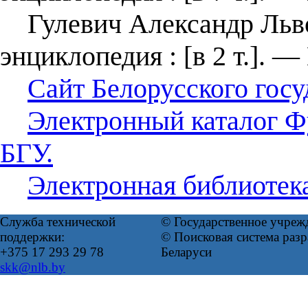
Гулевич Александр Львов
энциклопедия : [в 2 т.]. —
Сайт Белорусского госу
Электронный каталог Ф
БГУ.
Электронная библиотек
Служба технической
© Государственное учреж
поддержки:
© Поисковая система ра
+375 17 293 29 78
Беларуси
skk@nlb.by