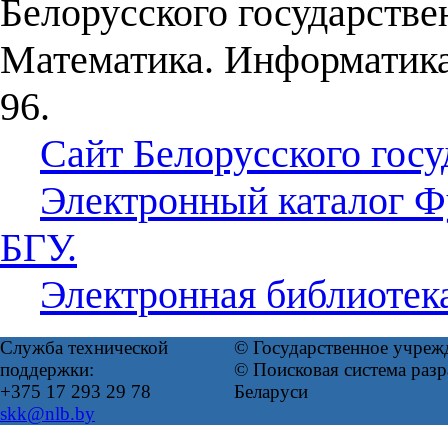
Белорусского государстве
Математика. Информатик
96.
Сайт Белорусского госу
Электронный каталог Ф
БГУ.
Электронная библиотек
Служба технической
© Государственное учреж
поддержки:
© Поисковая система ра
+375 17 293 29 78
Беларуси
skk@nlb.by