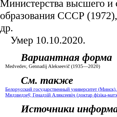
Министерства высшего и 
образования СССР (1972),
др.
Умер 10.10.2020.
Вариантная форма
Medvedev, Gennadij Alekseevič (1935—2020)
См. также
Белорусский государственный университет (Минск)
Мядзведзеў, Генадзій Аляксеевіч (доктар фізіка-ма
Источники информ