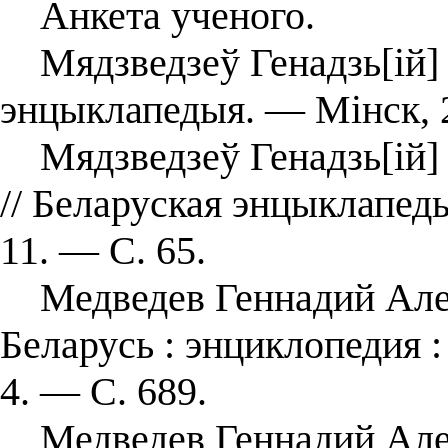
Анкета ученого.
Мядзведзеў Генадзь[ій] 
энцыклапедыя. — Мінск, 2
Мядзведзеў Генадзь[ій] А
// Беларуская энцыклапеды
11. — С. 65.
Медведев Геннадий Алек
Беларусь : энциклопедия : 
4. — С. 689.
Медведев Геннадий Алек