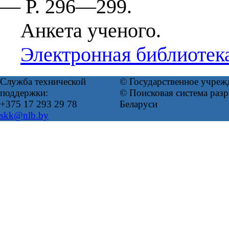
— P. 296—299.
Анкета ученого.
Электронная библиотек
Служба технической
© Государственное учреж
поддержки:
© Поисковая система ра
+375 17 293 29 78
Беларуси
skk@nlb.by