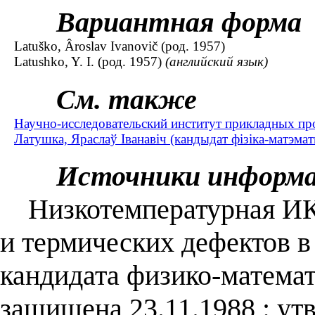
Вариантная форма
Latuško, Âroslav Ivanovič (род. 1957)
Latushko, Y. I. (род. 1957)
(английский язык)
См. также
Научно-исследовательский институт прикладных пр
Латушка, Яраслаў Iванавiч (кандыдат фізіка-матэматы
Источники информ
Низкотемпературная ИК 
и термических дефектов в 
кандидата физико-математи
защищена 23.11.1988 : ут