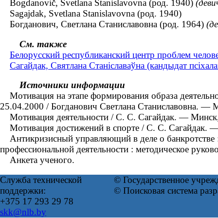
Bogdanovič, Svetlana Stanislavovna (род. 1940)
(деви
Sagajdak, Svetlana Stanislavovna (род. 1940)
Богданович, Светлана Станиславовна (род. 1964)
(д
См. также
Белорусский республиканский центр проблем челов
Сагайдак, Святлана Станiславаўна (кандыдат псіхала
Источники информации
Мотивация на этапе формирования образа деятельности
25.04.2000 / Богданович Светлана Станиславовна. — 
Мотивация деятельности / С. С. Сагайдак. — Минск,
Мотивация достижений в спорте / С. С. Сагайдак. —
Антикризисный управляющий в деле о банкротстве : 
профессиональной деятельности : методическое руково
Анкета ученого.
Служба технической
© Государственное учреж
поддержки:
© Поисковая система раз
+375 17 293 29 78
skk@nlb.by