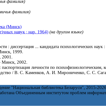
чья фамилия)
евичья фамилия)
ека (Минск)
гічных навук ; нар. 1964)
(на другом языке)
 : диссертация ... кандидата психологических наук : 
Минск, 1999.
 2001.
 Минск, 2002.
паспортизация личности по психофизиологическим, к
дство / В. С. Каменков, А. И. Мирониченко, С. С. Саг
дение "Национальная библиотека Беларуси", 2015-202
работана Объединенным институтом проблем информа