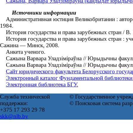
Сажына, Варвара Уладзіміраўна (кандыдат юрыдычны
Источники информации
Административная юстиция Великобритании : автореф
1984.
История государства и права зарубежных стран / В. 
История государства и права зарубежных стран : учеб
Сажина — Минск, 2008.
Анкета ученого.
Сажына Варвара Уладзіміраўна // Юрыдычны факультэт
Сажына Варвара Уладзіміраўна // Юрыдычны факультэт
Сайт юридического факультета Белорусского госуда
Электронный каталог Фундаментальной библиотеки
Электронная библиотека БГУ.
Служба технической
© Государственное учреж
поддержки:
© Поисковая система раз
+375 17 293 29 78
skk@nlb.by