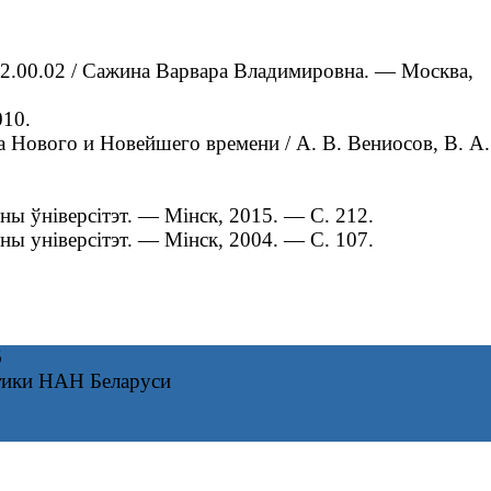
2.00.02 / Сажина Варвара Владимировна. — Москва,
010.
а Нового и Новейшего времени / А. В. Вениосов, В. А.
ы ўніверсітэт. — Мiнск, 2015. — С. 212.
ы універсітэт. — Мiнск, 2004. — С. 107.
6
тики НАН Беларуси