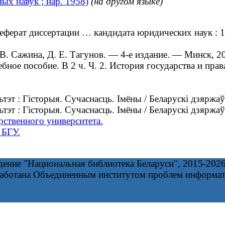
х навук ; нар. 1958)
(на другом языке)
ерат диссертации … кандидата юридических наук : 1
В. Сажина, Д. Е. Тагунов. — 4-е издание. — Минск, 2
ное пособие. В 2 ч. Ч. 2. История государства и прав
 : Гісторыя. Сучаснасць. Імёны / Беларускі дзяржаўн
 : Гісторыя. Сучаснасць. Імёны / Беларускі дзяржаўн
рственного университета.
 БГУ.
дение "Национальная библиотека Беларуси", 2015-202
работана Объединенным институтом проблем информа