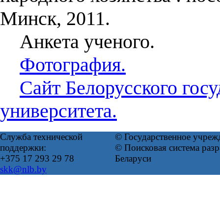
Минск, 2011.
Анкета ученого.
Фотография.
Сайт Белорусского госу
университета.
Служба технической
© Государственное учреж
поддержки:
© Поисковая система ра
+375 17 293 29 78
Беларуси
skk@nlb.by