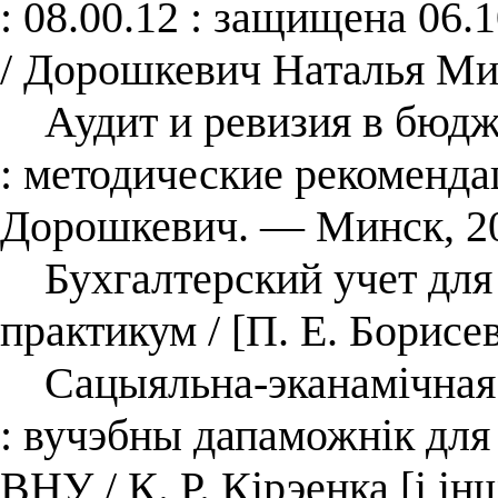
: 08.00.12 : защищена 06.
/ Дорошкевич Наталья Ми
Аудит и ревизия в бюдж
: методические рекоменда
Дорошкевич. ― Минск, 2
Бухгалтерский учет для 
практикум / [П. Е. Борисе
Сацыяльна-эканамічная г
: вучэбны дапаможнік для
ВНУ / К. Р. Кірэенка [і ін