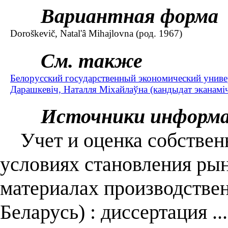
Вариантная форма
Doroškevič, Natal'â Mihajlovna (род. 1967)
См. также
Белорусский государственный экономический униве
Дарашкевіч, Наталля Міхайлаўна (кандыдат эканаміч
Источники информ
Учет и оценка собственн
условиях становления ры
материалах производстве
Беларусь) : диссертация .