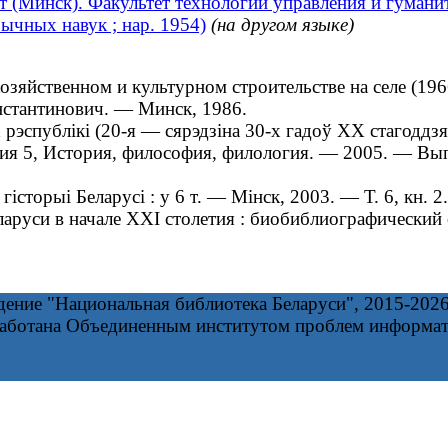
 (Минск). Факультет технологий управления и гумани
рычных навук ; нар. 1954)
(на другом языке)
йственном и культурном строительстве на селе (1966—
онстантинович. — Минск, 1986.
спублікі (20-я — сярэдзіна 30-х гадоў XX стагоддзя)
рия 5, История, философия, филология. — 2005. — Вы
торыі Беларусі : у 6 т. — Мінск, 2003. — Т. 6, кн. 2
уси в начале XXI столетия : биобиблиографический сп
дение "Национальная библиотека Беларуси", 2015-202
работана Объединенным институтом проблем информа