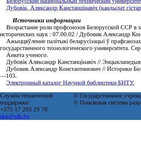
Белорусский национальный технический университет
Дубовік, Аляксандр Канстанцінавіч (кандыдат гіста
Источники информации
Возрастание роли профсоюзов Белорусской ССР в хозя
исторических наук : 07.00.02 / Дубовик Александр К
Ажыццяўленне палітыкі беларусізацыі ў прафсаюзах рэ
государственного технологического университета. Се
Анкета ученого.
Дубовік Аляксандр Канстанцінавіч // Энцыклапедыя гіс
Дубовик Александр Константинович // Историки Белар
—103.
Электронный каталог Научной библиотеки БНТУ.
Служба технической
© Государственное учреж
поддержки:
© Поисковая система раз
+375 17 293 29 78
skk@nlb.by