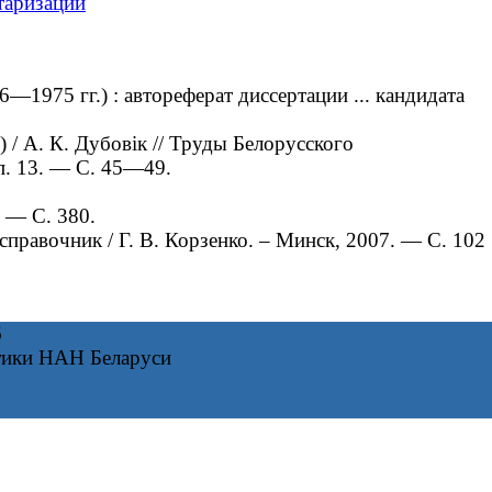
таризации
1975 гг.) : автореферат диссертации ... кандидата
 / А. К. Дубовік // Труды Белорусского
п. 13. — С. 45—49.
. — С. 380.
равочник / Г. В. Корзенко. – Минск, 2007. — С. 102
6
тики НАН Беларуси