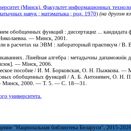
верситет (Минск). Факультет информационных технол
атычных навук ; матэматыка ; род. 1970)
(на другом я
 обобщенных функций : диссертациz ... кандидата фи
 Николаевна. — Минск, 2001.
в расчетах на ЭВМ : лабораторный практикум / В. В.
ваннях. Лінейная алгебра : метадычны дапаможнік для
Рысюк]. — Мінск, 2006.
ское пособие / И. М. Борковская, О. Н. Пыжкова. — 
ых обобщенных функций / А. Б. Антоневич, О. Н. Пыж
— Минск, 2000. — Т. 5. — С. 18—31.
ого университета.
дение "Национальная библиотека Беларуси", 2015-202