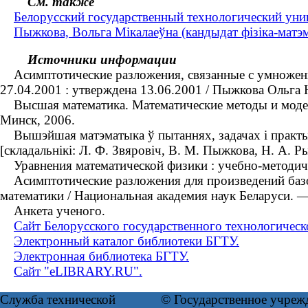
См. также
Белорусский государственный технологический уни
Пыжкова, Вольга Мікалаеўна (кандыдат фізіка-матэм
Источники информации
Асимптотические разложения, связанные с умножением
27.04.2001 : утверждена 13.06.2001 / Пыжкова Ольга
Высшая математика. Математические методы и модели 
Минск, 2006.
Вышэйшая матэматыка ў пытаннях, задачах і практыка
[складальнікі: Л. Ф. Звяровіч, В. М. Пыжкова, Н. А. 
Уравнения математической физики : учебно-методиче
Асимптотические разложения для произведений базов
математики / Национальная академия наук Беларуси. 
Анкета ученого.
Сайт Белорусского государственного технологическ
Электронный каталог библиотеки БГТУ.
Электронная библиотека БГТУ.
Сайт "eLIBRARY.RU".
Служба технической
© Государственное учреж