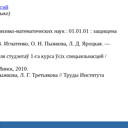
огий
зыке)
зико-математических наук : 01.01.01 : защищена
 Игнатенко, О. Н. Пыжкова, Л. Д. Яроцкая. —
 студэнтаў 1-га курса ўсіх спецыяльнасцей /
Минск, 2010.
кова, Л. Г. Третьякова // Труды Института
6