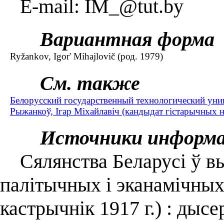
E-mail: IM_@tut.by
Вариантная форма
Ryžankov, Igor' Mihajlovič (род. 1979)
См. также
Белорусский государственный технологический уни
Рыжанкоў, Ігар Міхайлавіч (кандыдат гістарычных на
Источники информ
Сялянства Беларусі ў вы
палітычных і эканамічных
кастрычнік 1917 г.) : дысе