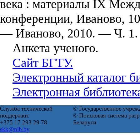
века : материалы IX Меж
конференции, Иваново, 10—
— Иваново, 2010. — Ч. 1
Анкета ученого.
Сайт БГТУ.
Электронный каталог б
Электронная библиотек
Служба технической
© Государственное учреж
поддержки:
© Поисковая система ра
+375 17 293 29 78
Беларуси
skk@nlb.by