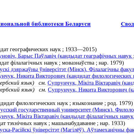
дат географических наук ; 1933—2015)
новіч, Барыс Паўлавіч (кандыдат геаграфічных навук
дат філалагічных навук ; мовазнаўства ; нар. 1979)
ускі дзяржаўны ўніверсітэт (Мінск). Філалагічны факул
нчук, Никита Викторович (кандидат филологических на
сербский язык)
см.
Супрунчук, Мікіта Віктаравіч (канд
сербский язык)
см.
Супрунчук, Никита Викторович (ка
идат филологических наук ; языкознание ; род. 1979)
усский государственный университет (Минск). Филоло
нчук, Мікіта Віктаравіч (кандыдат філалагічных навук 
ат тэхнічных навук ; машынабудаванне ; нар. 1933)
уска-Расійскі ўніверсітэт (Магілёў). Аўтамеханічны фа