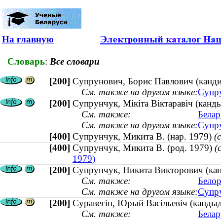
На главную
Словарь
:
Все словари
[200]
Супрунович, Борис Павлович (канди
См. также на другом языке:
Супру
[200]
Супрунчук, Мікіта Віктаравіч (канды
См. также:
Белар
См. также на другом языке:
Супру
[400]
Супрунчук, Микита В. (нар. 1979)
(
[400]
Супрунчук, Микита В. (род. 1979)
(
1979)
[200]
Супрунчук, Никита Викторович (канд
См. также:
Белор
См. также на другом языке:
Супру
[200]
Суравегін, Юрый Васільевіч (кандыд
См. также:
Белар