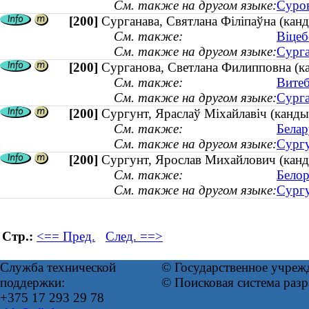
См. также на другом языке:
Суров
[200]
Сурганава, Святлана Філіпаўна (канд
См. также:
Віцеб
См. также на другом языке:
Сурга
[200]
Сурганова, Светлана Филипповна (ка
См. также:
Витеб
См. также на другом языке:
Сурга
[200]
Сургунт, Яраслаў Міхайлавіч (канды
См. также:
Белар
См. также на другом языке:
Сургу
[200]
Сургунт, Ярослав Михайлович (канди
См. также:
Белор
См. также на другом языке:
Сургу
Стр.:
<== Пред.
След. ==>
Служба технической
© Государственное учреж
поддержки:
© Поисковая система раз
+375 17 293 29 78