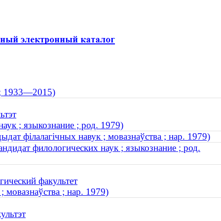
 ; 1933—2015)
ьтэт
ук ; языкознание ; род. 1979)
ыдат філалагічных навук ; мовазнаўства ; нар. 1979)
ндидат филологических наук ; языкознание ; род.
гический факультет
; мовазнаўства ; нар. 1979)
культэт