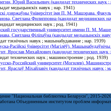
егин, Юрий Васильевич (кандидат технических наук ; 
ыдат медыцынскіх навук ; нар. 1941)
скі дзяржаўны ўніверсітэт імя П. М. Машэрава. Факуль
нова, Светлана Филипповна (кандидат медицинских нау
ндидат медицинских наук ; род. 1941)
ский государственный университет имени П. М. Машер
нава, Святлана Філіпаўна (кандыдат медыцынскіх навук
дат тэхнічных навук ; машынабудаванне ; нар. 1939)
уска-Расійскі ўніверсітэт (Магілёў). Машынабудаўнічы
нт, Ярослав Михайлович (кандидат технических наук ;
дат технических наук ; машиностроение ; род. 1939)
усско-Российский университет (Могилев). Машиностр
нт, Яраслаў Міхайлавіч (кандыдат тэхнічных навук ; м
дение "Национальная библиотека Беларуси", 2015-202
работана Объединенным институтом проблем информа