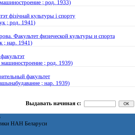
машиностроение ; род. 1933)
тэт фізічнай культуры і спорту
к ; род. 1941)
ова. Факультет физической культуры и спорта
 ; нар. 1941)
 факультэт
 машиностроение ; род. 1939)
оительный факультет
ашынабудаванне ; нар. 1939)
Выдавать начиная с:
6
тики НАН Беларуси