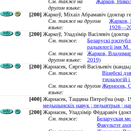
См. также на
Жарков, Никол
другом языке:
[200]
Жаркоў, Міхаіл Абрамавіч (доктар г
См. также на другом
Жарков, 
языке:
1928—20
[200]
Жаркоў, Уладзімір Васілевіч (доктар
См. также:
Беларускі рэспубл
радыялогіі імя М.
См. также на
Жарков, Владимир
другом языке:
2019)
[200]
Жарнасек, Сяргей Васільевіч (кандыд
См. также:
Віцебскі дз
тэхналогій і
См. также на другом
Жерносек, С
языке:
[400]
Жарнасек, Таццяна Пятроўна (нар.
медыцынскіх навук ; педыятрыя ; на
[200]
Жарнасек, Уладзімір Фёдаравіч (док
См. также:
Беларуская ме
Факультэт ахо