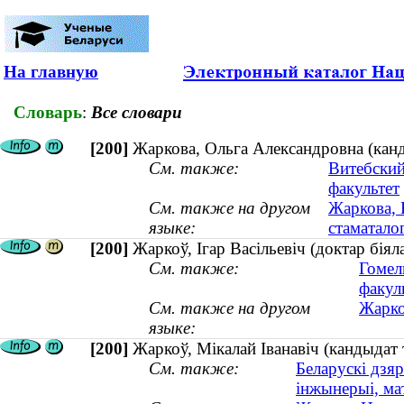
На главную
Словарь
:
Все словари
[200]
Жаркова, Ольга Александровна (канд
См. также:
Витебский
факультет
См. также на другом
Жаркова, 
языке:
стаматалог
[200]
Жаркоў, Ігар Васільевіч (доктар бія
См. также:
Гомел
факул
См. также на другом
Жарко
языке:
[200]
Жаркоў, Мікалай Іванавіч (кандыдат 
См. также:
Беларускі дзяр
інжынерыі, ма