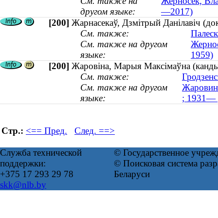
См. также на
Жерносек, Вла
другом языке:
—2017)
[200]
Жарнасекаў, Дзмітрый Данілавіч (док
См. также:
Палеск
См. также на другом
Жернос
языке:
1959)
[200]
Жаровіна, Марыя Максімаўна (канды
См. также:
Гродзенс
См. также на другом
Жаровина
языке:
; 1931— 
Стр.:
<== Пред.
След. ==>
Служба технической
© Государственное учреж
поддержки:
© Поисковая система ра
+375 17 293 29 78
Беларуси
skk@nlb.by