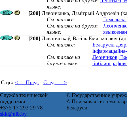
См. также на другом
Леонтьев, В
языке:
[200]
Лявончанка, Дзмітрый Андрэевіч (ка
См. также:
Гомельскі
См. также на другом
Леонченко
языке:
языкознан
[200]
Лявончыкаў, Васіль Емяльянавіч (до
См. также:
Беларускі дзяр
інфармацыйна
См. также на
Леончиков, Ва
другом языке:
библиографове
Стр.:
<== Пред.
След. ==>
Служба технической
© Государственное учреж
поддержки:
© Поисковая система ра
+375 17 293 29 78
Беларуси
skk@nlb.by