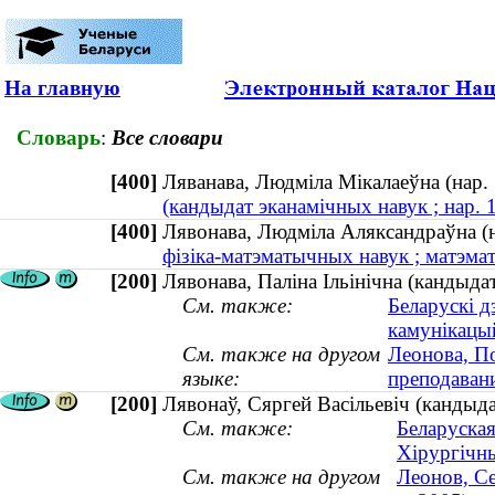
На главную
Словарь
:
Все словари
[400]
Ляванава, Людміла Мікалаеўна (на
(кандыдат эканамічных навук ; нар. 
[400]
Лявонава, Людміла Аляксандраўна 
фізіка-матэматычных навук ; матэмат
[200]
Лявонава, Паліна Ільінічна (кандыда
См. также:
Беларускі д
камунікацы
См. также на другом
Леонова, По
языке:
преподавани
[200]
Лявонаў, Сяргей Васільевіч (кандыд
См. также:
Беларуская
Хірургічн
См. также на другом
Леонов, Се