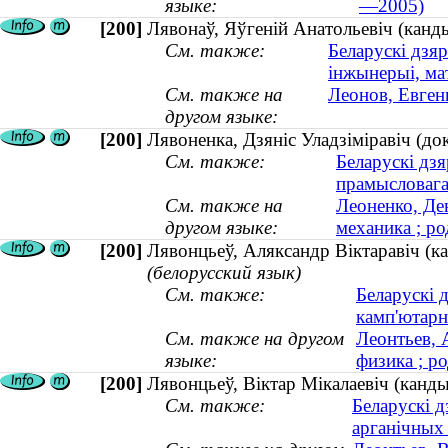
языке:
—2005)
[200]
Лявонаў, Яўгеній Анатольевіч (канды
См. также:
Беларускі дзяр
інжынерыі, ма
См. также на
Леонов, Евген
другом языке:
[200]
Лявоненка, Дзяніс Уладзіміравіч (док
См. также:
Беларускі дзя
прамысловага 
См. также на
Леоненко, Де
другом языке:
механика ; ро
[200]
Лявонцьеў, Аляксандр Віктаравіч (ка
(белорусский язык)
См. также:
Беларускі д
камп'ютарн
См. также на другом
Леонтьев, 
языке:
физика ; ро
[200]
Лявонцьеў, Віктар Мікалаевіч (канды
См. также:
Беларускі д
арганічных