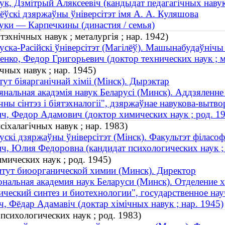
к, Дзмітрый Аляксеевіч (кандыдат педагагічных навук ; 
ёўскі дзяржаўны ўніверсітэт імя А. А. Куляшова
ки — Карпечкины (династия / семья)
эхнічных навук ; металургія ; нар. 1942)
уска-Расійскі ўніверсітэт (Магілёў). Машынабудаўнічы
нко, Федор Григорьевич (доктор технических наук ; ме
чных навук ; нар. 1945)
тут біяарганічнай хіміі (Мінск). Дырэктар
нальная акадэмія навук Беларусі (Минск). Аддзяленне х
чны сінтэз і біятэхналогіі", дзяржаўнае навукова-вытво
ч, Федор Адамович (доктор химических наук ; род. 1
іхалагічных навук ; нар. 1983)
ускі дзяржаўны ўніверсітэт (Мінск). Факультэт філасоф
ч, Юлия Федоровна (кандидат психологических наук ; 
ических наук ; род. 1945)
тут биоорганической химии (Минск). Директор
нальная академия наук Беларуси (Минск). Отделение х
ческий синтез и биотехнологии", государственное на
ч, Фёдар Адамавіч (доктар хімічных навук ; нар. 1945)
сихологических наук ; род. 1983)