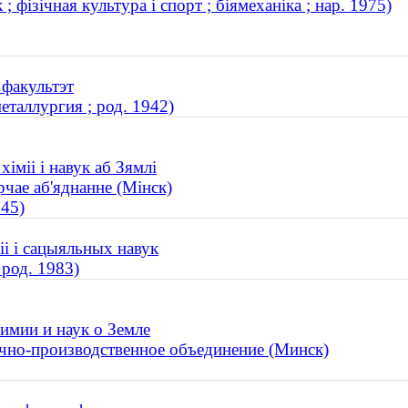
фізічная культура і спорт ; біямеханіка ; нар. 1975)
 факультэт
таллургия ; род. 1942)
іміі і навук аб Зямлі
рчае аб'яднанне (Мінск)
945)
іі і сацыяльных навук
род. 1983)
имии и наук о Земле
учно-производственное объединение (Минск)