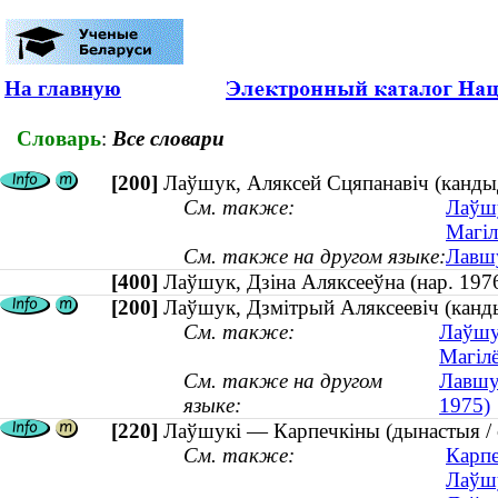
На главную
Словарь
:
Все словари
[200]
Лаўшук, Аляксей Сцяпанавіч (кандыда
См. также:
Лаўшу
Магіл
См. также на другом языке:
Лавшу
[400]
Лаўшук, Дзіна Аляксееўна (нар. 1
[200]
Лаўшук, Дзмітрый Аляксеевіч (кандыда
См. также:
Лаўшу
Магілё
См. также на другом
Лавшук
языке:
1975)
[220]
Лаўшукі — Карпечкіны (дынастыя / 
См. также:
Карпе
Лаўшу