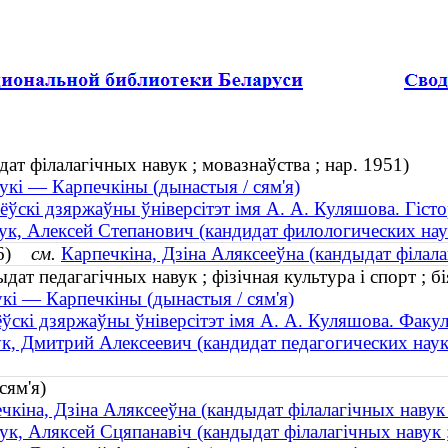
т філалагічных навук ; мовазнаўства ; нар. 1951)
кі — Карпечкіны (дынастыя / сям'я)
ёўскі дзяржаўны ўніверсітэт імя А. А. Куляшова. Гіст
к, Алексей Степанович (кандидат филологических наук
976)
см.
Карпечкіна, Дзіна Аляксееўна (кандыдат філалаг
т педагагічных навук ; фізічная культура і спорт ; бі
кі — Карпечкіны (дынастыя / сям'я)
ўскі дзяржаўны ўніверсітэт імя А. А. Куляшова. Факул
, Дмитрий Алексеевич (кандидат педагогических наук ;
сям'я)
чкіна, Дзіна Аляксееўна (кандыдат філалагічных навук 
к, Аляксей Сцяпанавіч (кандыдат філалагічных навук ;