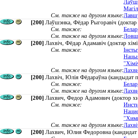
Лаўшу
Магіл
См. также на другом языке:
Лавшу
[200]
Лаўшэнка, Фёдар Рыгоравіч (доктар т
См. также:
Белар
См. также на другом языке:
Ловше
[200]
Лахвіч, Фёдар Адамавіч (доктар хімі
См. также:
Інсты
Нацыя
"Хімі
См. также на другом языке:
Лахви
[200]
Лахвіч, Юлія Фёдараўна (кандыдат пс
См. также:
Белар
См. также на другом языке:
Лахви
[200]
Лахвич, Федор Адамович (доктор хим
См. также:
Инсти
Нацио
"Хими
См. также на другом языке:
Лахві
[200]
Лахвич, Юлия Федоровна (кандидат п