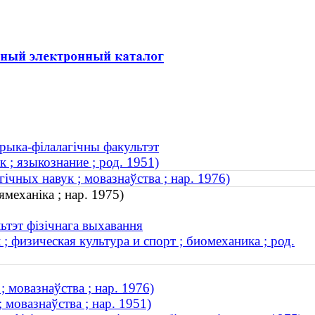
орыка-філалагічны факультэт
 ; языкознание ; род. 1951)
ічных навук ; мовазнаўства ; нар. 1976)
ямеханіка ; нар. 1975)
ьтэт фізічнага выхавання
 физическая культура и спорт ; биомеханика ; род.
; мовазнаўства ; нар. 1976)
 мовазнаўства ; нар. 1951)