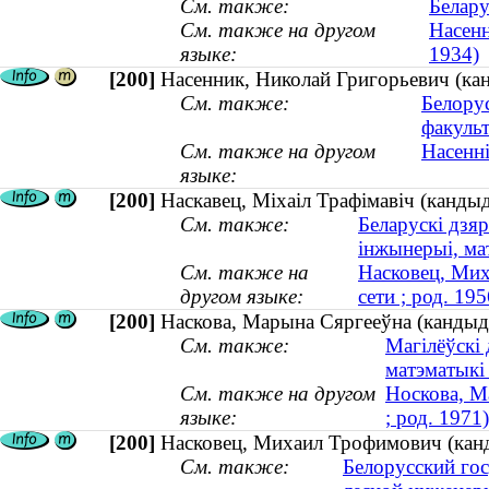
См. также:
Белару
См. также на другом
Насенн
языке:
1934)
[200]
Насенник, Николай Григорьевич (кан
См. также:
Белору
факульт
См. также на другом
Насенні
языке:
[200]
Наскавец, Міхаіл Трафімавіч (кандыда
См. также:
Беларускі дзяр
інжынерыі, ма
См. также на
Насковец, Мих
другом языке:
сети ; род. 195
[200]
Наскова, Марына Сяргееўна (кандыдат
См. также:
Магілёўскі 
матэматыкі
См. также на другом
Носкова, М
языке:
; род. 1971)
[200]
Насковец, Михаил Трофимович (канди
См. также:
Белорусский гос