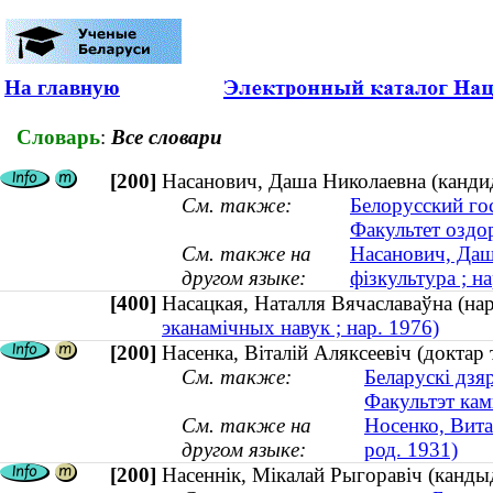
На главную
Словарь
:
Все словари
[200]
Насанович, Даша Николаевна (кандида
См. также:
Белорусский го
Факультет оздо
См. также на
Насанович, Даш
другом языке:
фізкультура ; на
[400]
Насацкая, Наталля Вячаславаўна (н
эканамічных навук ; нар. 1976)
[200]
Насенка, Віталій Аляксеевіч (доктар 
См. также:
Беларускі дзя
Факультэт кам
См. также на
Носенко, Вита
другом языке:
род. 1931)
[200]
Насеннік, Мікалай Рыгоравіч (кандыд