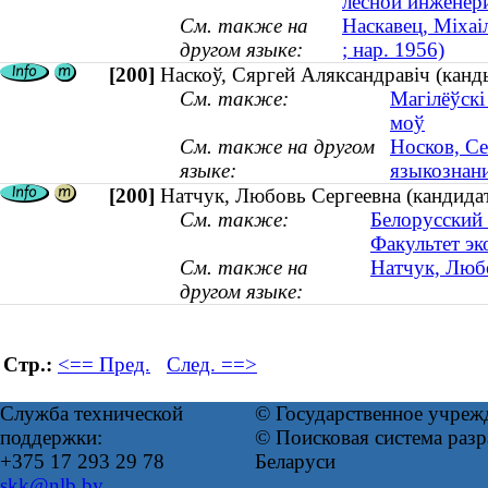
лесной инженери
См. также на
Наскавец, Міхаі
другом языке:
; нар. 1956)
[200]
Наскоў, Сяргей Аляксандравіч (канд
См. также:
Магілёўскі
моў
См. также на другом
Носков, Се
языке:
языкознан
[200]
Натчук, Любовь Сергеевна (кандидат
См. также:
Белорусский 
Факультет э
См. также на
Натчук, Любо
другом языке:
Стр.:
<== Пред.
След. ==>
Служба технической
© Государственное учреж
поддержки:
© Поисковая система ра
+375 17 293 29 78
Беларуси
skk@nlb.by