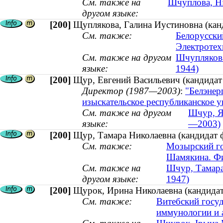
См. также на
Шчуплова, Ні
другом языке:
[200]
Щуплякова, Галина Иустиновна (канди
См. также:
Белорусски
Электротех
См. также на другом
Шчуплякова,
языке:
1944)
[200]
Щур, Евгений Васильевич (кандидат 
Директор (1987—2003)
:
"Белэнер
изыскательское республиканское 
См. также на другом
Шчур, Яў
языке:
—2003)
[200]
Щур, Тамара Николаевна (кандидат ф
См. также:
Мозырский го
Шамякина. Фи
См. также на
Шчур, Тамара 
другом языке:
1947)
[200]
Щурок, Ирина Николаевна (кандидат 
См. также:
Витебский госу
иммунологии и 