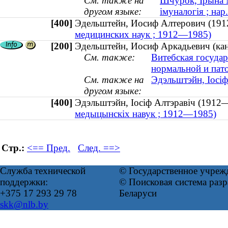
См. также на
Шчурок, Ірына М
другом языке:
імуналогія ; нар
[400]
Эдельштейн, Иосиф Алтерович (
медицинских наук ; 1912—1985)
[200]
Эдельштейн, Иосиф Аркадьевич (ка
См. также:
Витебская госуда
нормальной и пат
См. также на
Эдэльштэйн, Іосі
другом языке:
[400]
Эдэльштэйн, Іосіф Алтэравіч (19
медыцынскіх навук ; 1912—1985)
Стр.:
<== Пред.
След. ==>
Служба технической
© Государственное учреж
поддержки:
© Поисковая система ра
+375 17 293 29 78
Беларуси
skk@nlb.by