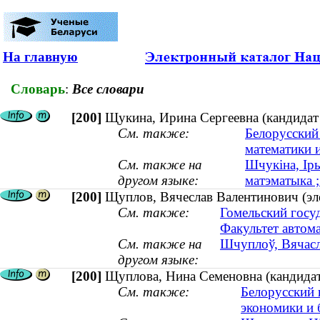
На главную
Словарь
:
Все словари
[200]
Щукина, Ирина Сергеевна (кандидат 
См. также:
Белорусский
математики 
См. также на
Шчукiна, Iры
другом языке:
матэматыка ;
[200]
Щуплов, Вячеслав Валентинович (эле
См. также:
Гомельский госу
Факультет автом
См. также на
Шчуплоў, Вячасла
другом языке:
[200]
Щуплова, Нина Семеновна (кандидат 
См. также:
Белорусский 
экономики и 