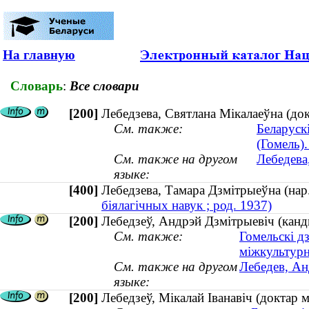
На главную
Словарь
:
Все словари
[200]
Лебедзева, Святлана Мікалаеўна (до
См. также:
Беларуск
(Гомель).
См. также на другом
Лебедева
языке:
[400]
Лебедзева, Тамара Дзмітрыеўна (н
біялагічных навук ; род. 1937)
[200]
Лебедзеў, Андрэй Дзмітрыевіч (канд
См. также:
Гомельскі д
міжкультур
См. также на другом
Лебедев, Ан
языке:
[200]
Лебедзеў, Мікалай Іванавіч (доктар 