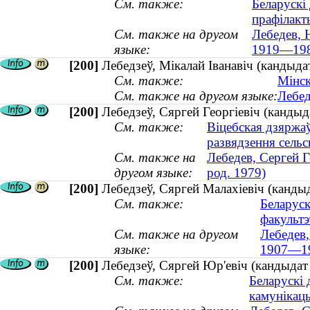
См. также:
Беларускі
прафілакт
См. также на другом
Лебедев, 
языке:
1919—198
[200]
Лебедзеў, Мікалай Іванавіч (кандыда
См. также:
Мінс
См. также на другом языке:
Лебед
[200]
Лебедзеў, Сяргей Георгіевіч (кандыда
См. также:
Віцебская дзяржа
развядзення сельс
См. также на
Лебедев, Сергей Г
другом языке:
род. 1979)
[200]
Лебедзеў, Сяргей Малахіевіч (кандыд
См. также:
Беларуск
факультэ
См. также на другом
Лебедев,
языке:
1907—1
[200]
Лебедзеў, Сяргей Юр'евіч (кандыдат ф
См. также:
Беларускі 
камунікац