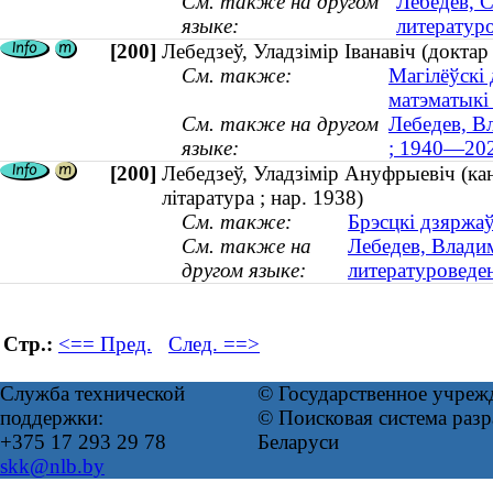
См. также на другом
Лебедев, 
языке:
литературо
[200]
Лебедзеў, Уладзімір Іванавіч (докта
См. также:
Магілёўскі 
матэматыкі
См. также на другом
Лебедев, В
языке:
; 1940—20
[200]
Лебедзеў, Уладзімір Ануфрыевіч (кан
літаратура ; нар. 1938)
См. также:
Брэсцкі дзяржаў
См. также на
Лебедев, Влади
другом языке:
литературоведен
Стр.:
<== Пред.
След. ==>
Служба технической
© Государственное учреж
поддержки:
© Поисковая система ра
+375 17 293 29 78
Беларуси
skk@nlb.by