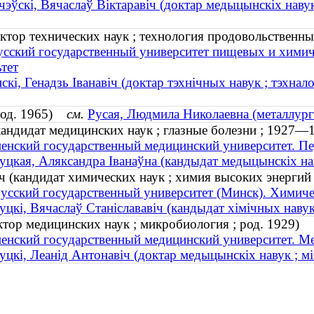
чэўскі, Вячаслаў Віктаравіч (доктар медыцынскіх нав
тор технических наук ; технология продовольственных
усский государственный университет пищевых и химич
тет
скі, Генадзь Іванавіч (доктар тэхнічных навук ; тэхнал
(род. 1965)
см.
Русая, Людмила Николаевна (металлурги
андидат медицинских наук ; глазные болезни ; 1927—
енский государственный медицинский университет. Пе
уцкая, Аляксандра Іванаўна (кандыдат медыцынскіх н
 (кандидат химических наук ; химия высоких энергий 
усский государственный университет (Минск). Химиче
уцкі, Вячаслаў Станіслававіч (кандыдат хімічных навук 
тор медицинских наук ; микробиология ; род. 1929)
енский государственный медицинский университет. Ме
уцкі, Леанід Антонавіч (доктар медыцынскіх навук ; мік