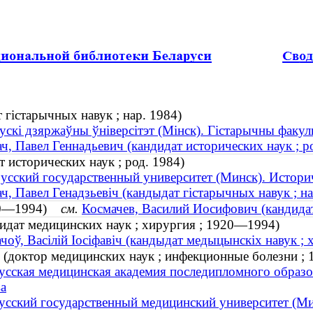
 гістарычных навук ; нар. 1984)
ускі дзяржаўны ўніверсітэт (Мінск). Гістарычны факул
ч, Павел Геннадьевич (кандидат исторических наук ; р
 исторических наук ; род. 1984)
усский государственный университет (Минск). Истори
ч, Павел Генадзьевіч (кандыдат гістарычных навук ; на
920—1994)
см.
Космачев, Василий Иосифович (кандида
идат медицинских наук ; хирургия ; 1920—1994)
чоў, Васілій Іосіфавіч (кандыдат медыцынскіх навук ; 
 (доктор медицинских наук ; инфекционные болезни ;
усская медицинская академия последипломного образо
ва
усский государственный медицинский университет (Ми