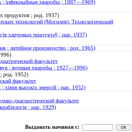
ук ; інфекцыйныя хваробы ; 1887—1969)
 продуктов ; род. 1937)
еских технологий (Могилев). Технологический
огія харчовых прадуктаў ; нар. 1937)
я ; литейное производство ; род. 1965)
1996)
диатрический факультет
авук ; вочныя хваробы ; 1927—1996)
; род. 1952)
ский факультет
; хімія высокіх энергій ; нар. 1952)
дико-диагностический факультет
рабіялогія ; нар. 1929)
Выдавать начиная с: