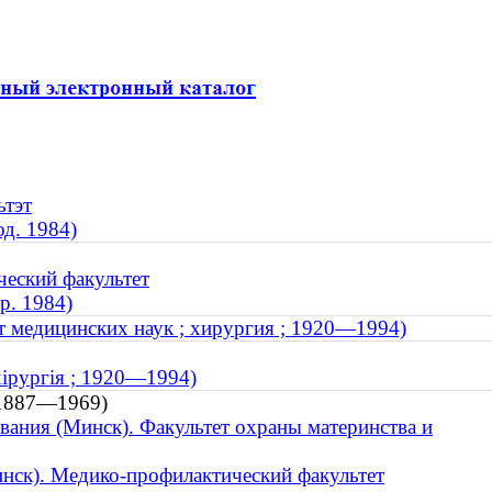
ьтэт
од. 1984)
ческий факультет
р. 1984)
т медицинских наук ; хирургия ; 1920—1994)
хірургія ; 1920—1994)
 1887—1969)
вания (Минск). Факультет охраны материнства и
нск). Медико-профилактический факультет