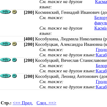
См. также на другом
Касма
языке:
[200]
Косминский, Геннадий Иванович (док
См. также:
Белор
факуль
См. также на другом
Касмін
языке:
[400]
Кособукина, Людмила Николаевна 
[200]
Кособуцкая, Александра Ивановна (к
См. также:
Гродн
См. также на другом языке:
Касаб
[200]
Кособуцкий, Вячеслав Станиславович
См. также:
Белор
См. также на другом языке:
Касаб
[200]
Кособуцкий, Леонид Антонович (док
См. также:
Гродн
См. также на другом языке:
Касаб
Стр.:
<== Пред.
След. ==>