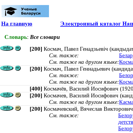
На главную
Словарь
:
Все словари
[200]
Космач, Павел Генадзьевіч (кандыдат
См. также:
Белар
См. также на другом языке:
Косма
[200]
Космач, Павел Геннадьевич (кандидат
См. также:
Белор
См. также на другом языке:
Косма
[400]
Космачёв, Василий Иосифович (1
[200]
Космачев, Василий Иосифович (канд
См. также на другом языке:
Касма
[200]
Космачевский, Вячеслав Викторович
См. также:
Белор
детст
Белор