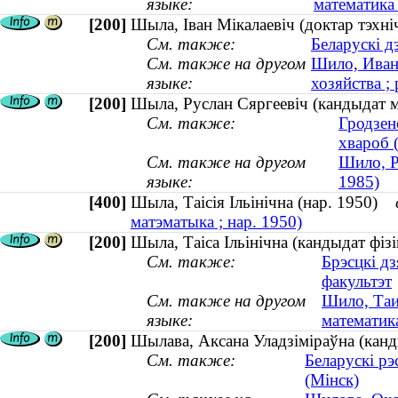
языке:
математика 
[200]
Шыла, Іван Мікалаевіч (доктар тэхніч
См. также:
Беларускі д
См. также на другом
Шило, Иван 
языке:
хозяйства ; 
[200]
Шыла, Руслан Сяргеевіч (кандыдат ме
См. также:
Гродзен
хвароб 
См. также на другом
Шило, Р
языке:
1985)
[400]
Шыла, Таісія Ільінічна (нар. 1950)
матэматыка ; нар. 1950)
[200]
Шыла, Таіса Ільінічна (кандыдат фіз
См. также:
Брэсцкі д
факультэт
См. также на другом
Шило, Таи
языке:
математика
[200]
Шылава, Аксана Уладзіміраўна (канд
См. также:
Беларускі рэ
(Мінск)