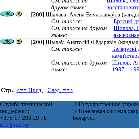
См. также на
Шилова, Окс
другом языке:
восстановите
[200]
Шылава, Алена Вячаславаўна (кандыда
См. также:
Брэсцкі д
См. также на другом
Шилова, Е
языке:
языкознан
[200]
Шылаў, Анатолій Фёдаравіч (кандыд
См. также:
Беларускі 
камп'ютар
См. также на другом
Шилов, Ан
языке:
1937—199
Стр.:
<== Пред.
След. ==>
Служба технической
© Государственное учреж
поддержки:
© Поисковая система ра
+375 17 293 29 78
Беларуси
skk@nlb.by