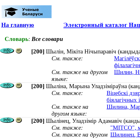
На главную
Словарь
:
Все словари
[200]
Шылін, Мікіта Нічыпаравіч (кандыда
См. также:
Магілёўск
філалагіч
См. также на другом
Шилин, Ни
языке:
[200]
Шыліна, Марына Уладзіміраўна (канд
См. также:
Віцебскі дзя
біялагічных 
См. также на
Шилина, Мари
другом языке:
[200]
Шылінец, Уладзімір Адамавіч (канды
См. также:
"МІТСО", м
См. также на другом
Шилинец, В