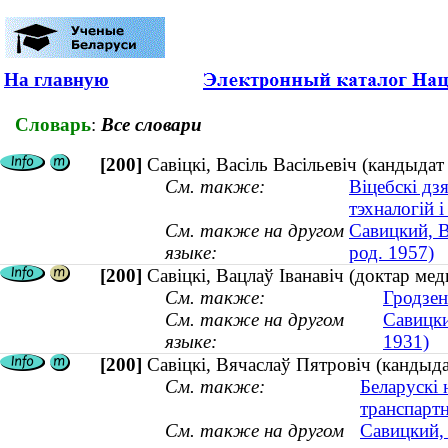
На главную
Словарь
:
Все словари
[200]
Савіцкі, Васіль Васільевіч (кандыдат
См. также:
Віцебскі дз
тэхналогій і
См. также на другом
Савицкий, В
языке:
род. 1957)
[200]
Савіцкі, Вацлаў Іванавіч (доктар мед
См. также:
Гродзен
См. также на другом
Савицки
языке:
1931)
[200]
Савіцкі, Вячаслаў Пятровіч (кандыда
См. также:
Беларускі 
транспарт
См. также на другом
Савицкий, 