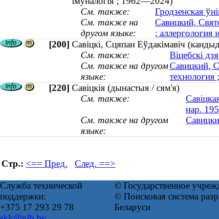
імуналогія ; 1962—2024)
См. также:
Гродзенская ўні
См. также на
Савицкий, Свят
другом языке:
; аллергология
[200]
Савіцкі, Сцяпан Еўдакімавіч (кандыд
См. также:
Віцебскі дз
См. также на другом
Савицкий, С
языке:
технология
[220]
Савіцкія (дынастыя / сям'я)
См. также:
Савіцкая
нар. 195
См. также на другом
Савицкие
языке:
Стр.:
<== Пред.
След. ==>
Служба технической
© Государственное учреж
поддержки:
© Поисковая система ра
+375 17 293 29 78
Беларуси
skk@nlb.by