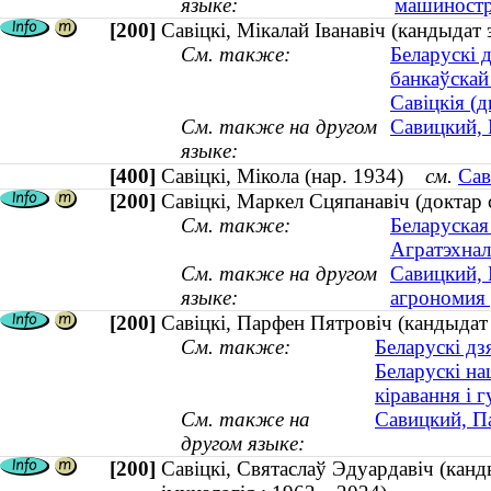
языке:
машиностро
[200]
Савіцкі, Мікалай Іванавіч (кандыдат 
См. также:
Беларускі 
банкаўскай
Савіцкія (д
См. также на другом
Савицкий, 
языке:
[400]
Савіцкі, Мікола (нар. 1934)
см.
Сав
[200]
Савіцкі, Маркел Сцяпанавіч (доктар
См. также:
Беларуская
Агратэхнал
См. также на другом
Савицкий, 
языке:
агрономия
[200]
Савіцкі, Парфен Пятровіч (кандыда
См. также:
Беларускі дз
Беларускі на
кіравання і 
См. также на
Савицкий, П
другом языке:
[200]
Савіцкі, Святаслаў Эдуардавіч (канд