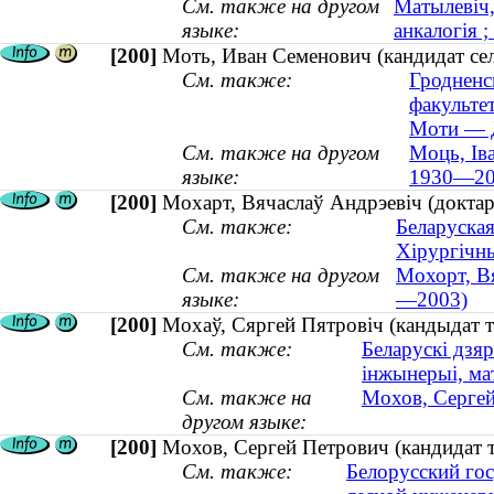
См. также на другом
Матылевіч,
языке:
анкалогія ;
[200]
Моть, Иван Семенович (кандидат се
См. также:
Гродненс
факульте
Моти — Д
См. также на другом
Моць, Іва
языке:
1930—20
[200]
Мохарт, Вячаслаў Андрэевіч (доктар
См. также:
Беларуская
Хірургічн
См. также на другом
Мохорт, Вя
языке:
—2003)
[200]
Мохаў, Сяргей Пятровіч (кандыдат т
См. также:
Беларускі дзяр
інжынерыі, ма
См. также на
Мохов, Сергей
другом языке:
[200]
Мохов, Сергей Петрович (кандидат т
См. также:
Белорусский гос