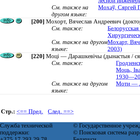
лесной инженери
См. также на
Мохаў, Сяргей П
другом языке:
[200]
Мохорт, Вячеслав Андреевич (докто
См. также:
Белорусская
Хирургическ
См. также на другом
Мохарт, Вяч
языке:
2003)
[220]
Моці — Дарашкевічы (дынастыя / ся
См. также:
Гродзенс
Моць, Іва
1930—20
См. также на другом
Моти — Д
языке:
Стр.:
<== Пред.
След. ==>
Служба технической
© Государственное учреж
поддержки:
© Поисковая система ра
+375 17 293 29 78
Беларуси