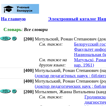
На главную
Словарь
:
Все словари
[200]
Мотульский, Роман Степанович (докт
См. также:
Белорусский гос
Факультет инфо
Национальная б
См. также на
Матульскі, Раман
другом языке:
нар. 1961)
[400]
Мотульський, Роман Степанович (на
(доктар педагагічных навук ; бібліят
[400]
Мотульський, Роман Степанович (ро
(доктор педагогических наук ; библи
[200]
Мотылевич, Жанна Витальевна (канди
См. также:
Гродненски
диагностич