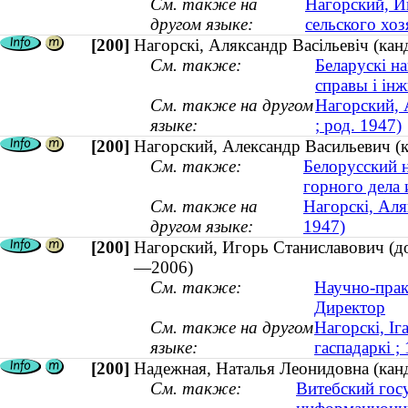
См. также на
Нагорский, И
другом языке:
сельского хо
[200]
Нагорскі, Аляксандр Васільевіч (канд
См. также:
Беларускі н
справы і інж
См. также на другом
Нагорский, 
языке:
; род. 1947)
[200]
Нагорский, Александр Васильевич (ка
См. также:
Белорусский 
горного дела
См. также на
Нагорскі, Аля
другом языке:
1947)
[200]
Нагорский, Игорь Станиславович (до
—2006)
См. также:
Научно-прак
Директор
См. также на другом
Нагорскі, Іг
языке:
гаспадаркі 
[200]
Надежная, Наталья Леонидовна (канд
См. также:
Витебский гос