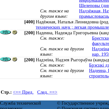
информационны
Шелеповы (дина
См. также на
Надзёжная, Нат
другом языке:
прамысловасць 
[400]
Надёжная, Наталья Леонидовна (ро
технических наук ; легкая промышлен
[200]
Надеина, Надежда Григорьевна (канди
См. также:
Брестск
факульт
См. также на другом
Надзеіна
языке:
нар. 195
[200]
Надзеіна, Надзея Рыгораўна (кандыда
См. также:
Брэсцкі д
См. также на другом
Надеина, 
языке:
строитель
Стр.:
<== Пред.
След. ==>
Служба технической
© Государственное учреж
поддержки:
© Поисковая система ра