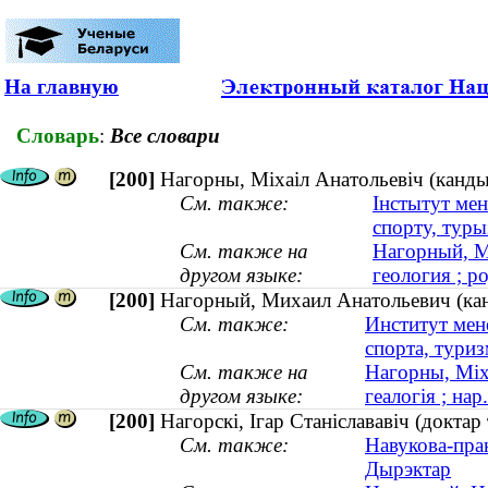
На главную
Словарь
:
Все словари
[200]
Нагорны, Міхаіл Анатольевіч (кандыд
См. также:
Інстытут ме
спорту, туры
См. также на
Нагорный, М
другом языке:
геология ; р
[200]
Нагорный, Михаил Анатольевич (канд
См. также:
Институт мен
спорта, туриз
См. также на
Нагорны, Міха
другом языке:
геалогія ; нар
[200]
Нагорскі, Ігар Станіслававіч (докта
См. также:
Навукова-прак
Дырэктар