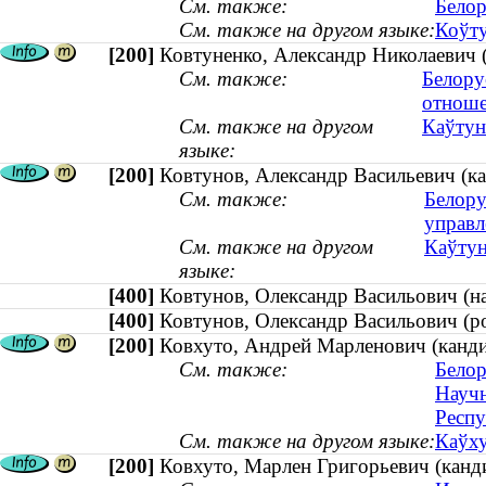
См. также:
Белор
См. также на другом языке:
Коўту
[200]
Ковтуненко, Александр Николаевич 
См. также:
Белору
отнош
См. также на другом
Каўтун
языке:
[200]
Ковтунов, Александр Васильевич (ка
См. также:
Белору
управл
См. также на другом
Каўтун
языке:
[400]
Ковтунов, Олександр Васильович (н
[400]
Ковтунов, Олександр Васильович (р
[200]
Ковхуто, Андрей Марленович (кандид
См. также:
Белор
Научн
Респу
См. также на другом языке:
Каўху
[200]
Ковхуто, Марлен Григорьевич (канди