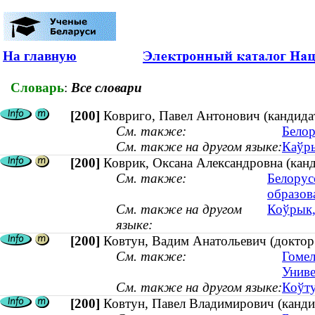
На главную
Словарь
:
Все словари
[200]
Ковриго, Павел Антонович (кандидат
См. также:
Белор
См. также на другом языке:
Каўры
[200]
Коврик, Оксана Александровна (канд
См. также:
Белорус
образов
См. также на другом
Коўрык,
языке:
[200]
Ковтун, Вадим Анатольевич (доктор т
См. также:
Гомел
Униве
См. также на другом языке:
Коўту
[200]
Ковтун, Павел Владимирович (кандид