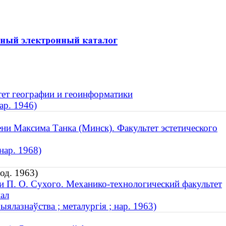
тет географии и геоинформатики
ар. 1946)
ни Максима Танка (Минск). Факультет эстетического
нар. 1968)
од. 1963)
и П. О. Сухого. Механико-технологический факультет
ал
ялазнаўства ; металургія ; нар. 1963)