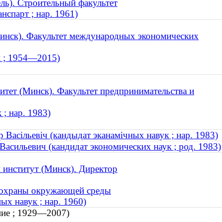
ль). Строительный факультет
нспарт ; нар. 1961)
Минск). Факультет международных экономических
к ; 1954—2015)
итет (Минск). Факультет предпринимательства и
; нар. 1983)
 Васільевіч (кандыдат эканамічных навук ; нар. 1983)
Васильевич (кандидат экономических наук ; род. 1983)
 институт (Минск). Директор
и охраны окружающей среды
ых навук ; нар. 1960)
ние ; 1929—2007)