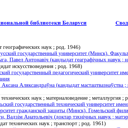
 географических наук ; род. 1946)
усский государственный университет (Минск). Факуль
га, Павел Антонавіч (кандыдат геаграфічных навук ; н
идат искусствоведения ; род. 1968)
ский государственный педагогический университет име
ания
 Аксана Аляксандраўна (кандыдат мастацтвазнаўства ; 
ехнических наук ; материаловедение ; металлургия ; р
ьский государственный технический университет имен
рситет гражданской защиты (Минск). Гомельский фили
н, Вадзім Анатольевіч (доктар тэхнічных навук ; матэры
ат технических наук ; транспорт ; род. 1961)