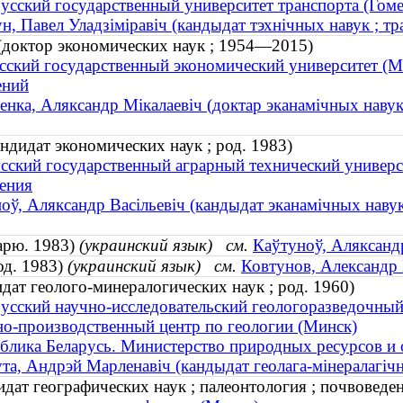
усский государственный университет транспорта (Гоме
н, Павел Уладзіміравіч (кандыдат тэхнічных навук ; тра
(доктор экономических наук ; 1954—2015)
сский государственный экономический университет (
ений
енка, Аляксандр Мікалаевіч (доктар эканамічных наву
ндидат экономических наук ; род. 1983)
сский государственный аграрный технический универс
ения
оў, Аляксандр Васільевіч (кандыдат эканамічных навук 
арю. 1983)
(украинский язык)
см.
Каўтуноў, Аляксандр
од. 1983)
(украинский язык)
см.
Ковтунов, Александр 
ат геолого-минералогических наук ; род. 1960)
усский научно-исследовательский геологоразведочный
о-производственный центр по геологии (Минск)
блика Беларусь. Министерство природных ресурсов 
та, Андрэй Марленавіч (кандыдат геолага-мінералагічн
дат географических наук ; палеонтология ; почвоведе