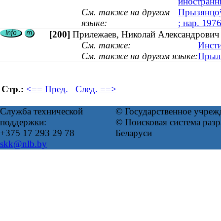
иностранн
См. также на другом
Прызянцоў
языке:
; нар. 1976
[200]
Прилежаев, Николай Александрович
См. также:
Инсти
См. также на другом языке:
Прыля
Стр.:
<== Пред.
След. ==>
Служба технической
© Государственное учреж
поддержки:
© Поисковая система ра
+375 17 293 29 78
Беларуси
skk@nlb.by