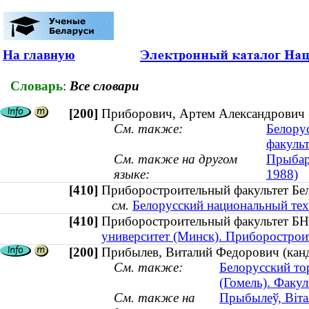
На главную
Словарь
:
Все словари
[200]
Приборович, Артем Александрович (к
См. также:
Белору
факульт
См. также на другом
Прыбаро
языке:
1988)
[410]
Приборостроительный факультет Бел
см.
Белорусский национальный тех
[410]
Приборостроительный факультет 
университет (Минск). Приборострои
[200]
Прибылев, Виталий Федорович (канд
См. также:
Белорусский то
(Гомель). Факу
См. также на
Прыбылеў, Вітал