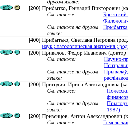
другом языке:
[200]
Прибытко, Геннадий Викторович (кан
См. также:
Брестский
Филологич
См. также на другом
Прыбытка, 
языке:
[400]
Прибытько, Светлана Петровна (ро
наук ; патологическая анатомия ; род
[200]
Привалов, Федор Иванович (доктор с
См. также:
Научно-пр
Центральн
См. также на другом
Прывалаў,
языке:
раслінавод
[200]
Пригодич, Ирина Александровна (кан
См. также:
Полесски
финансо
См. также на другом
Прыгодзі
языке:
1987)
[200]
Призенцов, Антон Александрович (ка
См. также:
Гомельски