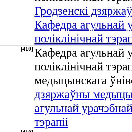
Гродзенскі дзяржаў
Кафедра агульнай у
поліклінічнай тэрап
[410]
Кафедра агульнай у
поліклінічнай тэра
медыцынскага ўні
дзяржаўны медыцын
агульнай урачэбнай
тэрапіі