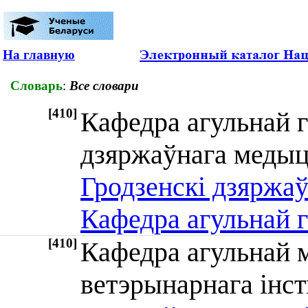
На главную
Словарь
:
Все словари
[410]
Кафедра агульнай г
дзяржаўнага меды
Гродзенскі дзяржаў
Кафедра агульнай гі
[410]
Кафедра агульнай м
ветэрынарнага ін