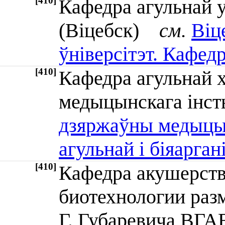
[410]
Кафедра агульнай 
(Віцебск)
см.
Віц
ўніверсітэт. Кафед
[410]
Кафедра агульнай х
медыцынскага ін
дзяржаўны медыцын
агульнай і біяарган
[410]
Кафедра акушерств
биотехнологии раз
Г. Губаревича ВГ