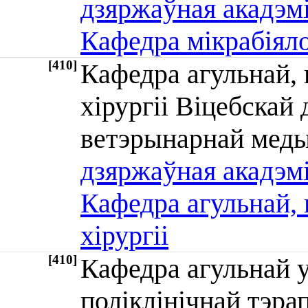
дзяржаўная акадэм
Кафедра мікрабіялог
[410]
Кафедра агульнай, 
хірургіі Віцебскай
ветэрынарнай м
дзяржаўная акадэм
Кафедра агульнай, 
хірургіі
[410]
Кафедра агульнай у
поліклінічнай тэр