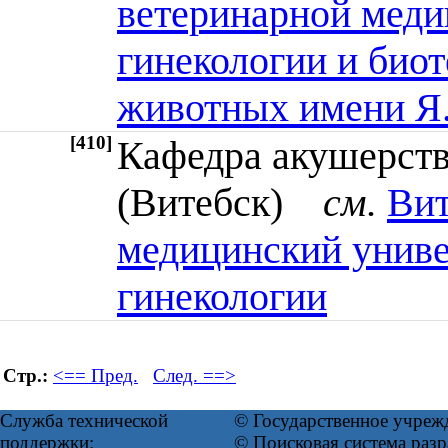
ветеринарной меди
гинекологии и био
животных имени Я.
[410]
Кафедра акушерст
(Витебск)
см.
Вит
медицинский униве
гинекологии
Стр.:
<== Пред.
След. ==>
Служба технической
© Государственное учреж
поддержки:
© Поисковая система ра