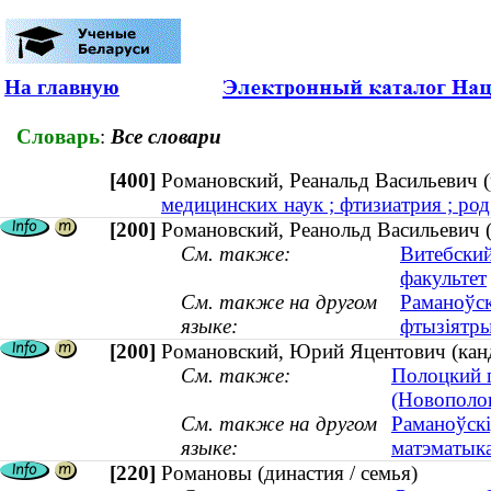
На главную
Словарь
:
Все словари
[400]
Романовский, Реанальд Васильевич
медицинских наук ; фтизиатрия ; род
[200]
Романовский, Реанольд Васильевич (
См. также:
Витебский
факультет
См. также на другом
Раманоўск
языке:
фтызіятры
[200]
Романовский, Юрий Яцентович (канди
См. также:
Полоцкий 
(Новополоц
См. также на другом
Раманоўскі
языке:
матэматыка
[220]
Романовы (династия / семья)