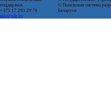
поддержки:
© Поисковая система ра
+375 17 293 29 78
Беларуси
skk@nlb.by