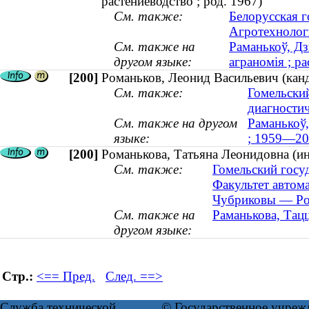
растениеводство ; род. 1967)
См. также:
Белорусская г
Агротехнолог
См. также на
Раманькоў, Дз
другом языке:
аграномія ; ра
[200]
Романьков, Леонид Васильевич (кан
См. также:
Гомельски
диагностич
См. также на другом
Раманькоў,
языке:
; 1959—20
[200]
Романькова, Татьяна Леонидовна (ин
См. также:
Гомельский госу
Факультет автом
Чубриковы — Ром
См. также на
Раманькова, Тацц
другом языке:
Стр.:
<== Пред.
След. ==>
Служба технической
© Государственное учреж