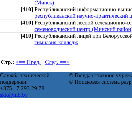
(Минск)
[410]
Республиканский информационно-вычис
республиканский научно-практический 
[410]
Республиканский лесной селекционно-
семеноводческий центр (Минский район
[410]
Республиканский лицей при Белорусск
гимназия-колледж
Стр.:
<== Пред.
След. ==>
Служба технической
© Государственное учреж
поддержки:
© Поисковая система раз
+375 17 293 29 78
skk@nlb.by