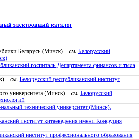
спублики Беларусь (Минск)
см.
Белорусский
ск)
бликанский госпиталь Департамента финансов и тыла
нск)
см.
Белорусский республиканский институт
кого университета (Минск)
см.
Белорусский
ехнологий
нальный технический университет (Минск).
канский институт китаеведения имени Конфуция
ликанский институт профессионального образования