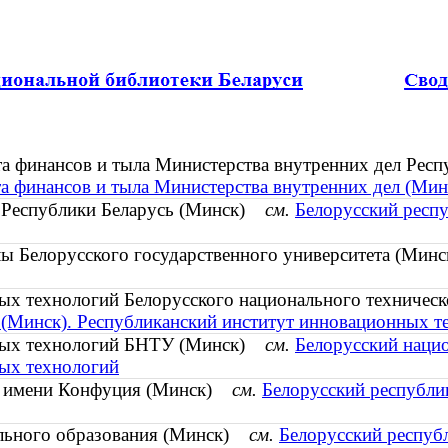
та финансов и тыла Министерства внутренних дел Ре
а финансов и тыла Министерства внутренних дел (Мин
 Республики Беларусь (Минск)
см.
Белорусский респу
лы Белорусского государственного университета (Ми
ых технологий Белорусского национального техничес
 (Минск). Республиканский институт инновационных т
нных технологий БНТУ (Минск)
см.
Белорусский нацио
ых технологий
ия имени Конфуция (Минск)
см.
Белорусский республи
ального образования (Минск)
см.
Белорусский респуб