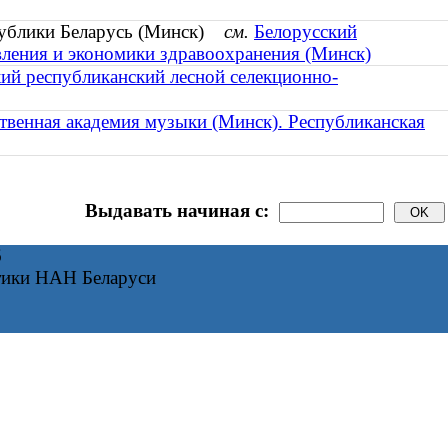
публики Беларусь (Минск)
см.
Белорусский
вления и экономики здравоохранения (Минск)
ий республиканский лесной селекционно-
ственная академия музыки (Минск). Республиканская
Выдавать начиная с:
6
тики НАН Беларуси