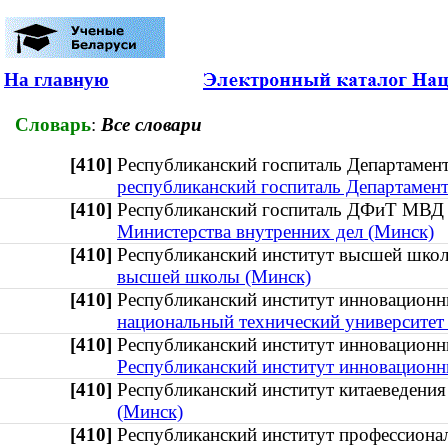
На главную
Словарь
:
Все словари
[410]
Республиканский госпиталь Департамен
республиканский госпиталь Департамент
[410]
Республиканский госпиталь ДФиТ МВД
Министерства внутренних дел (Минск)
[410]
Республиканский институт высшей шко
высшей школы (Минск)
[410]
Республиканский институт инновационн
национальный технический университет
[410]
Республиканский институт инновацио
Республиканский институт инновационн
[410]
Республиканский институт китаеведен
(Минск)
[410]
Республиканский институт профессион