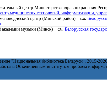
лительный центр Министерства здравоохранения Рес
центр медицинских технологий, информатизации, упра
семеноводческий центр (Минский район)
см.
Белорусск
)
ой академии музыки (Минск)
см.
Белорусская государ
дение "Национальная библиотека Беларуси", 2015-202
работана Объединенным институтом проблем информа